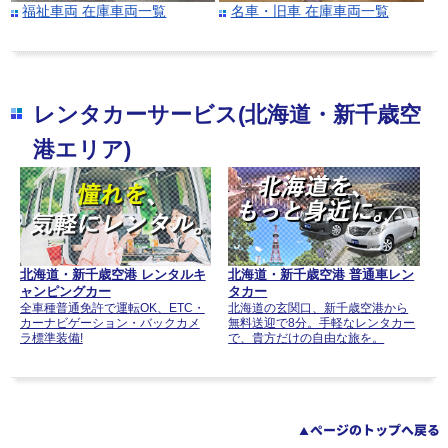
福祉車両 在庫車両一覧
名車・旧車 在庫車両一覧
レンタカーサービス(北海道・新千歳空
港エリア)
北海道・新千歳空港 レンタルキ
北海道・新千歳空港 普通車レン
ャンピングカー
タカー
全車種普通免許で運転OK、ETC・
北海道の玄関口、新千歳空港から
カーナビゲーション・バックカメ
無料送迎で8分。手軽なレンタカー
ラ標準装備!
で、貴方だけの自由な旅を。