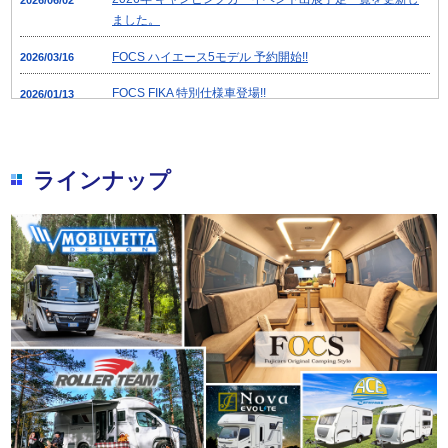
ました。
FOCS ハイエース5モデル 予約開始!!
2026/03/16
FOCS FIKA 特別仕様車登場!!
2026/01/13
FOCS Ds COMPACT 受注再開・予約開始!!
2025/12/12
フジカーズジャパン×メルセデス・ベンツ V-Class
2025/06/30
ラインナップ
「VALIS(ヴァリス)」登場。