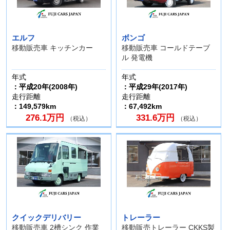
エルフ
ボンゴ
移動販売車 キッチンカー
移動販売車 コールドテーブ
ル 発電機
年式
年式
：平成20年(2008年)
：平成29年(2017年)
走行距離
走行距離
：149,579km
：67,492km
276.1万円
331.6万円
（税込）
（税込）
クイックデリバリー
トレーラー
移動販売車 2槽シンク 作業
移動販売トレーラー CKKS製