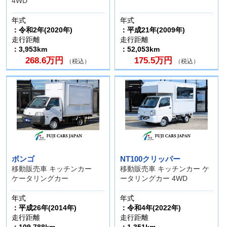
4WD
年式
年式
：令和2年(2020年)
：平成21年(2009年)
走行距離
走行距離
：3,953km
：52,053km
268.6万円
175.5万円
（税込）
（税込）
ボンゴ
NT100クリッパー
移動販売車 キッチンカー
移動販売車 キッチンカー ケ
ケータリングカー
ータリングカー 4WD
年式
年式
：平成26年(2014年)
：令和4年(2022年)
走行距離
走行距離
：109,788km
：1,351km