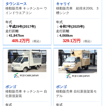
タウンエース
キャリイ
移動販売車 キッチンカー ウ
移動販売車 給排水200L 3
インドウエアコン
槽シンク
年式
年式
：平成29年(2017年)
：令和7年(2025年)
走行距離
走行距離
：41,847km
：4,068km
405.2万円
329.1万円
（税込）
（税込）
ボンゴ
ボンゴ
移動販売車 キッチンカー 自
移動販売車 自社新規架装モ
社新規架装
デル
年式
年式