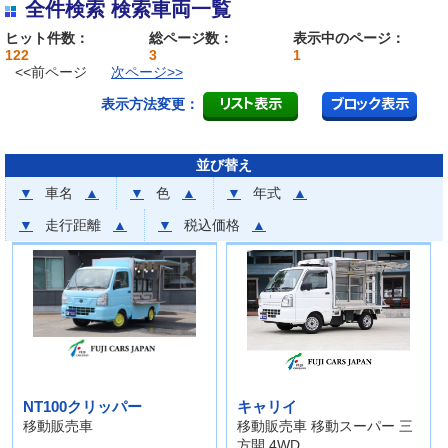
全件検索 検索車両一覧
ヒット件数：
総ページ数：
表示中のページ：
122
3
1
<<前ページ
次ページ>>
表示方法変更：
並び替え
▼
車名
▲
▼
色
▲
▼
年式
▲
▼
走行距離
▲
▼
税込価格
▲
NT100クリッパー
キャリイ
移動販売車
移動販売車 移動スーパー 三
方開 4WD