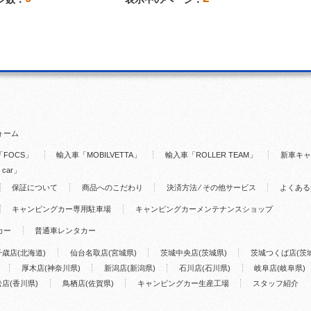
ォーム
FOCS」
輸入車「MOBILVETTA」
輸入車「ROLLER TEAM」
新車キャ
 car」
保証について
商品へのこだわり
決済方法 ⁄ その他サービス
よくある
キャンピングカー専用駐車場
キャンピングカーメンテナンスショップ
カー
普通車レンタカー
千歳店(北海道)
仙台名取店(宮城県)
茨城中央店(茨城県)
茨城つくば店(茨
厚木店(神奈川県)
新潟店(新潟県)
石川店(石川県)
岐阜店(岐阜県)
店(香川県)
鳥栖店(佐賀県)
キャンピングカー生産工場
スタッフ紹介