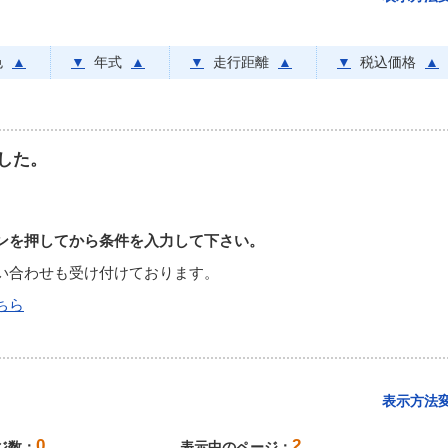
色
▲
▼
年式
▲
▼
走行距離
▲
▼
税込価格
▲
した。
ンを押してから条件を入力して下さい。
い合わせも受け付けております。
ちら
表示方法
0
2
ジ数：
表示中のページ：