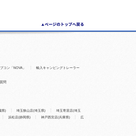
ブコン「NOVA」
輸入キャンピングトレーラー
質問
城県)
埼玉狭山店(埼玉県)
埼玉寄居店(埼玉
浜松店(静岡県)
神戸西宮店(兵庫県)
広