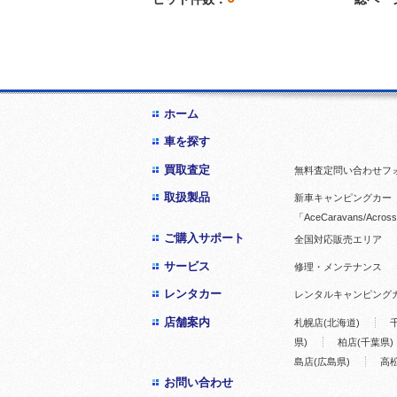
ホーム
車を探す
買取査定
無料査定問い合わせフ
取扱製品
新車キャンピングカー「
「AceCaravans/Across
ご購入サポート
全国対応販売エリア
サービス
修理・メンテナンス
レンタカー
レンタルキャンピング
店舗案内
札幌店(北海道)
県)
柏店(千葉県)
島店(広島県)
高松
お問い合わせ