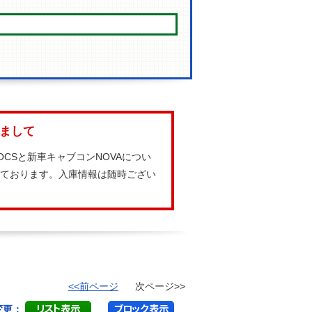
しまして
CSと新車キャブコンNOVAについ
しております。入庫情報は随時ござい
<<前ページ
次ページ>>
変更：