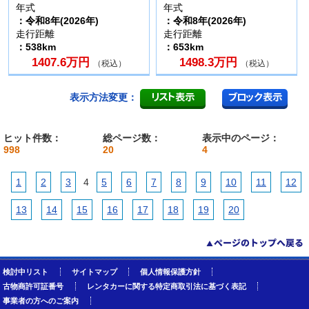
年式
年式
：令和8年(2026年)
：令和8年(2026年)
走行距離
走行距離
：538km
：653km
1407.6万円
1498.3万円
（税込）
（税込）
表示方法変更：
ヒット件数：
総ページ数：
表示中のページ：
998
20
4
1
2
3
4
5
6
7
8
9
10
11
12
13
14
15
16
17
18
19
20
検討中リスト
サイトマップ
個人情報保護方針
古物商許可証番号
レンタカーに関する特定商取引法に基づく表記
事業者の方へのご案内