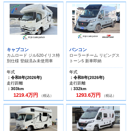
キャブコン
バンコン
カムロード ジル520イリス特
ローラーチーム リビングス
別仕様 登録済み未使用車
トーン5 新車即納
年式
年式
：令和8年(2026年)
：令和8年(2026年)
走行距離
走行距離
：303km
：332km
1219.4万円
1293.6万円
（税込）
（税込）