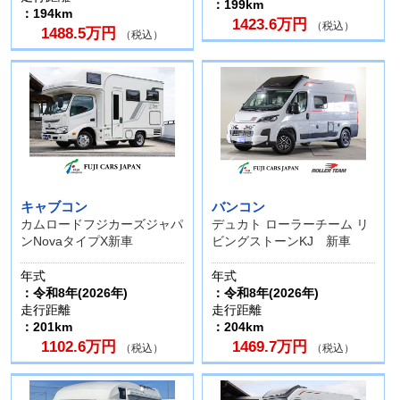
：199km
：194km
1423.6万円
（税込）
1488.5万円
（税込）
キャブコン
バンコン
カムロードフジカーズジャパ
デュカト ローラーチーム リ
ンNovaタイプX新車
ビングストーンKJ 新車
年式
年式
：令和8年(2026年)
：令和8年(2026年)
走行距離
走行距離
：201km
：204km
1102.6万円
1469.7万円
（税込）
（税込）