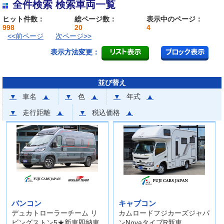
全件検索 検索車両一覧
ヒット件数：
総ページ数：
表示中のページ：
998
20
4
<<前ページ
次ページ>>
表示方法変更：
並び替え
▼
車名
▲
▼
色
▲
▼
年式
▲
▼
走行距離
▲
▼
税込価格
▲
バンコン
キャブコン
デュカトローラーチーム リ
カムロードフジカーズジャパ
ビングストン5★新車即納車
ンNovaタイプR新車