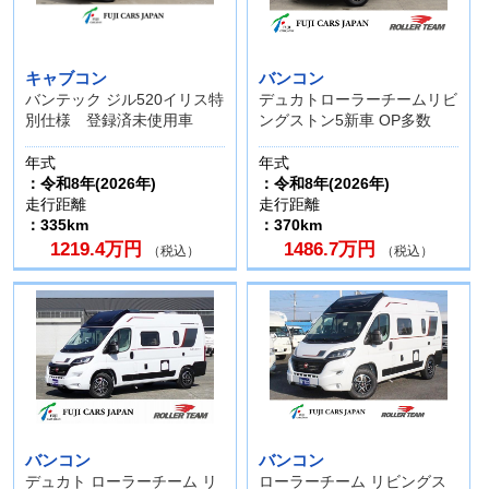
キャブコン
バンコン
バンテック ジル520イリス特
デュカトローラーチームリビ
別仕様 登録済未使用車
ングストン5新車 OP多数
年式
年式
：令和8年(2026年)
：令和8年(2026年)
走行距離
走行距離
：335km
：370km
1219.4万円
1486.7万円
（税込）
（税込）
バンコン
バンコン
デュカト ローラーチーム リ
ローラーチーム リビングス