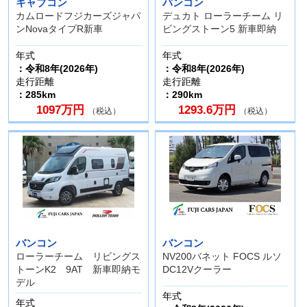
キャブコン
バンコン
カムロードフジカーズジャパ
デュカト ローラーチーム リ
ンNovaタイプR新車
ビングストーン5 新車即納
年式
年式
：令和8年(2026年)
：令和8年(2026年)
走行距離
走行距離
：285km
：290km
1097万円
1293.6万円
（税込）
（税込）
バンコン
バンコン
ローラーチーム リビングス
NV200バネット FOCS ルソ
トーンK2 9AT 新車即納モ
DC12Vクーラー
デル
年式
年式