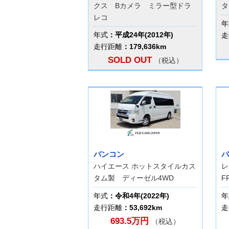
クス Bカメラ ミラー型ドラ
タ
レコ
年
年式
：平成24年(2012年)
走
走行距離
：179,636km
SOLD OUT
（税込）
バンコン
バ
ハイエース ホットスタイルカス
タム製 ディーゼル4WD
F
年式
：令和4年(2022年)
年
走行距離
：53,692km
走
693.5万円
（税込）