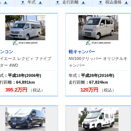
色
▲
▼
年式
▲
▼
走行距離
▲
▼
税込価格
▲
ンコン
軽キャンパー
イエース レクビィ ファイブ
NV100クリッパー オリジナルキ
ター 4WD
ャンパー
式
：平成18年(2006年)
年式
：平成28年(2016年)
行距離
：64,891km
走行距離
：67,824km
395.2万円
120万円
（税込）
（税込）