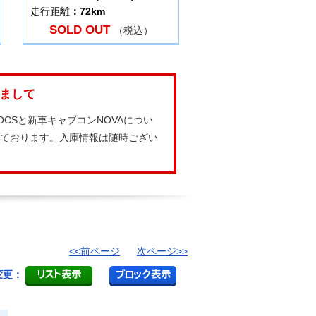
走行距離
：72km
SOLD OUT
（税込）
しまして
CSと新車キャブコンNOVAについ
しております。入庫情報は随時ござい
<<前ページ
次ページ>>
変更：