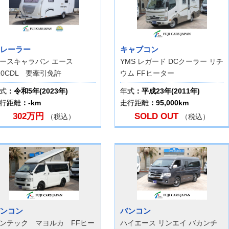
レーラー
キャブコン
ースキャラバン エース
YMS レガード DCクーラー リチ
10CDL 要牽引免許
ウム FFヒーター
式
：令和5年(2023年)
年式
：平成23年(2011年)
行距離
：-km
走行距離
：95,000km
302万円
SOLD OUT
（税込）
（税込）
ンコン
バンコン
ンテック マヨルカ FFヒー
ハイエース リンエイ バカンチ