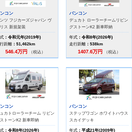
ンコン
バンコン
ンツ フジカーズジャパン ヴ
デュカト ローラーチームリビン
リス 新規架装
グストーンK2 新車即納
式
：令和元年(2019年)
年式
：令和8年(2026年)
行距離
：51,462km
走行距離
：538km
546.4万円
1407.6万円
（税込）
（税込）
ンコン
バンコン
ュカトローラーチーム リビン
ステップワゴン ホワイトハウス
ストーンK2 新車即納
スカイデッキ
式
：令和8年(2026年)
年式
：平成21年(2009年)