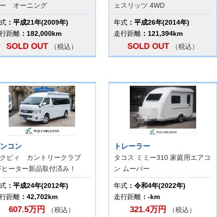
ー オーニング
ェスリッツ 4WD
式
：平成21年(2009年)
年式
：平成26年(2014年)
行距離
：182,000km
走行距離
：121,394km
SOLD OUT
SOLD OUT
（税込）
（税込）
ンコン
トレーラー
レクビィ カントリークラブ
タコス ミミー310 家庭用エアコ
Fヒーター新品取付済み！
ン ムーバー
式
：平成24年(2012年)
年式
：令和4年(2022年)
行距離
：42,702km
走行距離
：-km
607.5万円
321.4万円
（税込）
（税込）