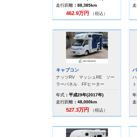
走行距離
：88,385km
走
462.9万円
（税込）
キャブコン
バ
ナッツRV マッシュRE ソー
ハ
ラーパネル FFヒーター
ト
年式
：平成29年(2017年)
年
走行距離
：48,000km
走
527.3万円
（税込）