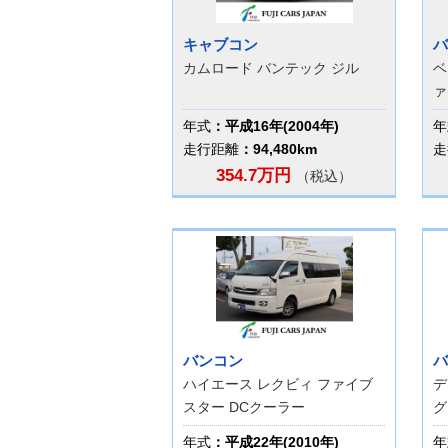
キャブコン
バ
カムロード バンテック ジル
ベ
ァ
年式
：平成16年(2004年)
年
走行距離
：94,480km
走
354.7万円
（税込）
バンコン
バ
ハイエース レクビィ ファイブ
デ
スター DCクーラー
グ
年式
：平成22年(2010年)
年