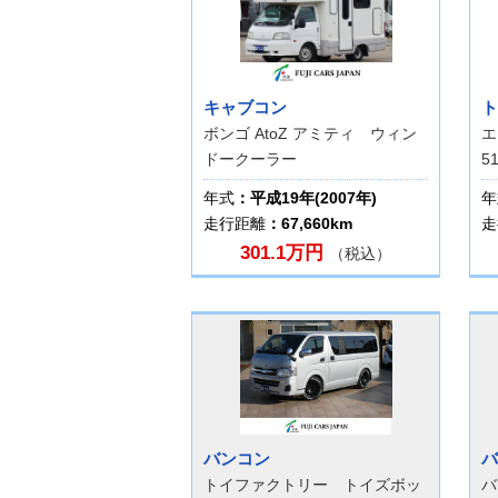
キャブコン
ト
ボンゴ AtoZ アミティ ウィン
エ
ドークーラー
5
年式
：平成19年(2007年)
年
走行距離
：67,660km
走
301.1万円
（税込）
バンコン
バ
トイファクトリー トイズボッ
バ