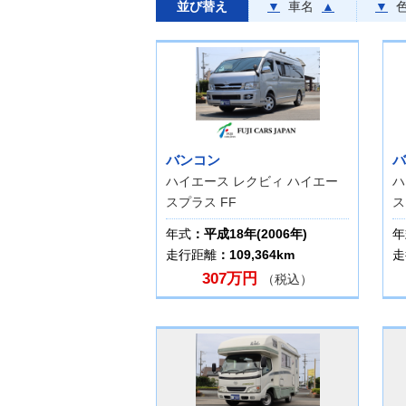
並び替え
▼
車名
▲
▼
バンコン
バ
ハイエース レクビィ ハイエー
ハ
スプラス FF
ス
年式
：平成18年(2006年)
年
走行距離
：109,364km
走
307万円
（税込）