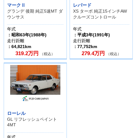
マークⅡ
レパード
グランデ 後期 純正5速MT ダ
XS ターボ 純正15インチAW
ウンサス
クルーズコントロール
年式
年式
：昭和63年(1988年)
：平成3年(1991年)
走行距離
走行距離
：64,821km
：77,752km
319.2万円
279.4万円
（税込）
（税込）
ローレル
GL リフレッシュペイント
4MT
年式