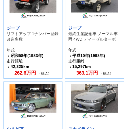
ジープ
ジープ
リフトアップ 1ナンバー登録
最終生産記念車 ノーマル車
改造多数
両 4WD ディーゼルターボ
年式
年式
：昭和58年(1983年)
：平成10年(1998年)
走行距離
走行距離
：42,325km
：15,297km
262.6万円
363.1万円
（税込）
（税込）
シルビア
スカイライン