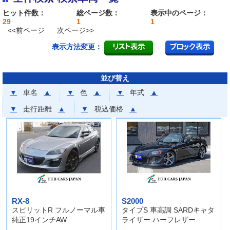
ヒット件数：
総ページ数：
表示中のページ：
29
1
1
<<前ページ
次ページ>>
表示方法変更：
並び替え
▼
車名
▲
▼
色
▲
▼
年式
▲
▼
走行距離
▲
▼
税込価格
▲
RX-8
S2000
スピリットR フルノーマル車
タイプS 車高調 SARDキャタ
純正19インチAW
ライザー ハーフレザー