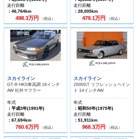
走行距離
走行距離
：46,764km
：28,005km
498.3万円
479.1万円
（税込）
（税込）
スカイライン
スカイライン
GT-R HKS車高調 18インチ
2000GT リフレッシュペイン
AW 社外マフラー
ト 14インチAW
年式
年式
：平成3年(1991年)
：昭和50年(1975年)
走行距離
走行距離
：67,694km
：51,911km
760.6万円
968.3万円
（税込）
（税込）