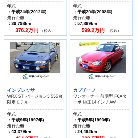
年式
年式
：平成24年(2012年)
：平成20年(2008年)
走行距離
走行距離
：39,798km
：57,889km
376.2万円
599.2万円
（税込）
（税込）
インプレッサ
カプチーノ
WRX STi バージョン3 555台
ワンオーナー 前期型 F6Aタ
限定モデル
ーボ 純正14インチAW
年式
年式
：平成9年(1997年)
：平成5年(1993年)
走行距離
走行距離
：43,379km
：24,492km