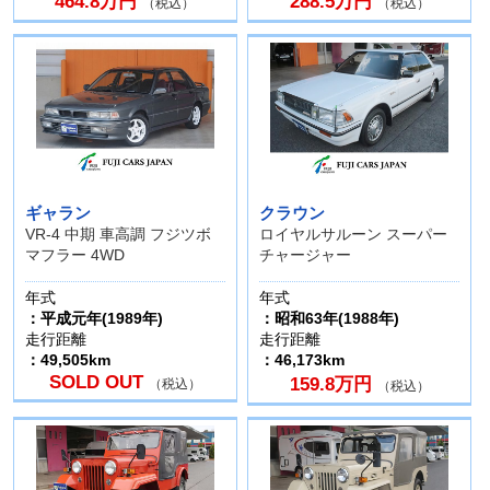
464.8万円
288.5万円
（税込）
（税込）
ギャラン
クラウン
VR-4 中期 車高調 フジツボ
ロイヤルサルーン スーパー
マフラー 4WD
チャージャー
年式
年式
：平成元年(1989年)
：昭和63年(1988年)
走行距離
走行距離
：49,505km
：46,173km
SOLD OUT
159.8万円
（税込）
（税込）