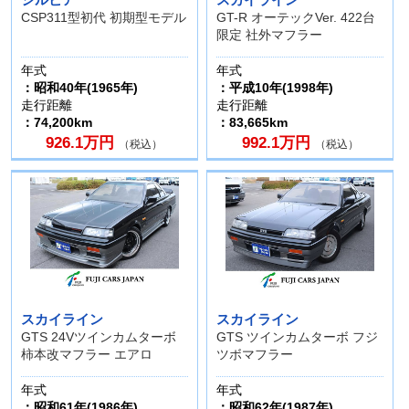
CSP311型初代 初期型モデル
GT-R オーテックVer. 422台
限定 社外マフラー
年式
年式
：昭和40年(1965年)
：平成10年(1998年)
走行距離
走行距離
：74,200km
：83,665km
926.1万円
992.1万円
（税込）
（税込）
スカイライン
スカイライン
GTS 24Vツインカムターボ
GTS ツインカムターボ フジ
柿本改マフラー エアロ
ツボマフラー
年式
年式
：昭和61年(1986年)
：昭和62年(1987年)