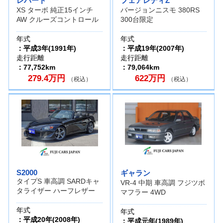
レパード
フェアレディZ
XS ターボ 純正15インチ
バージョンニスモ 380RS
AW クルーズコントロール
300台限定
年式
年式
：平成3年(1991年)
：平成19年(2007年)
走行距離
走行距離
：77,752km
：79,064km
279.4万円
622万円
（税込）
（税込）
S2000
ギャラン
タイプS 車高調 SARDキャ
VR-4 中期 車高調 フジツボ
タライザー ハーフレザー
マフラー 4WD
年式
年式
：平成20年(2008年)
：平成元年(1989年)