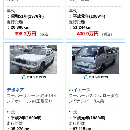
年式
年式
：昭和51年(1976年)
：平成元年(1989年)
走行距離
走行距離
：20,360km
：51,244km
398.3万円
400.9万円
（税込）
（税込）
デボネア
ハイエース
スーパーサルーン 純正14イ
スーパーカスタム ローダウ
ンチホイール 純正足回り
ン 5ナンバー 8人乗
年式
年式
：平成2年(1990年)
：平成元年(1989年)
走行距離
走行距離
：35,276km
：87,115km