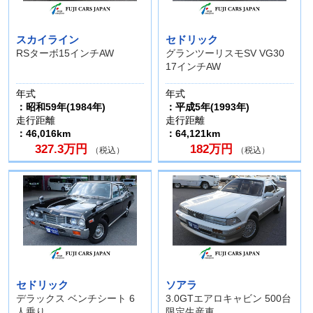
スカイライン
セドリック
RSターボ15インチAW
グランツーリスモSV VG30
17インチAW
年式
年式
：昭和59年(1984年)
：平成5年(1993年)
走行距離
走行距離
：46,016km
：64,121km
327.3万円
182万円
（税込）
（税込）
セドリック
ソアラ
デラックス ベンチシート 6
3.0GTエアロキャビン 500台
人乗り
限定生産車