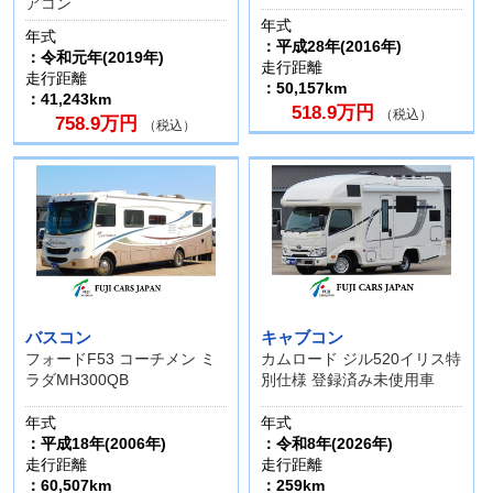
アコン
年式
年式
：平成28年(2016年)
：令和元年(2019年)
走行距離
走行距離
：50,157km
：41,243km
518.9万円
（税込）
758.9万円
（税込）
バスコン
キャブコン
フォードF53 コーチメン ミ
カムロード ジル520イリス特
ラダMH300QB
別仕様 登録済み未使用車
年式
年式
：平成18年(2006年)
：令和8年(2026年)
走行距離
走行距離
：60,507km
：259km