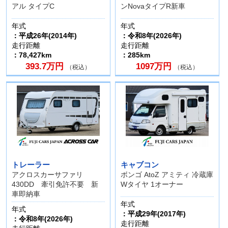
アル タイプC
ンNovaタイプR新車
年式
年式
：平成26年(2014年)
：令和8年(2026年)
走行距離
走行距離
：78,427km
：285km
393.7万円
1097万円
（税込）
（税込）
トレーラー
キャブコン
アクロスカーサファリ
ボンゴ AtoZ アミティ 冷蔵庫
430DD 牽引免許不要 新
Wタイヤ 1オーナー
車即納車
年式
年式
：平成29年(2017年)
：令和8年(2026年)
走行距離