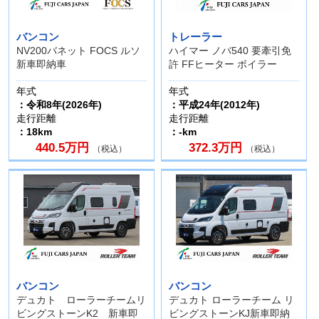
バンコン
トレーラー
NV200バネット FOCS ルソ
ハイマー ノバ540 要牽引免
新車即納車
許 FFヒーター ボイラー
年式
年式
：令和8年(2026年)
：平成24年(2012年)
走行距離
走行距離
：18km
：-km
440.5万円
372.3万円
（税込）
（税込）
バンコン
バンコン
デュカト ローラーチームリ
デュカト ローラーチーム リ
ビングストーンK2 新車即
ビングストーンKJ新車即納