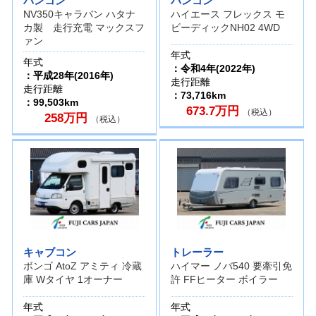
バンコン
バンコン
NV350キャラバン ハタナ
ハイエース フレックス モ
カ製 走行充電 マックスフ
ビーディックNH02 4WD
ァン
年式
年式
：令和4年(2022年)
：平成28年(2016年)
走行距離
走行距離
：73,716km
：99,503km
673.7万円
（税込）
258万円
（税込）
キャブコン
トレーラー
ボンゴ AtoZ アミティ 冷蔵
ハイマー ノバ540 要牽引免
庫 Wタイヤ 1オーナー
許 FFヒーター ボイラー
年式
年式