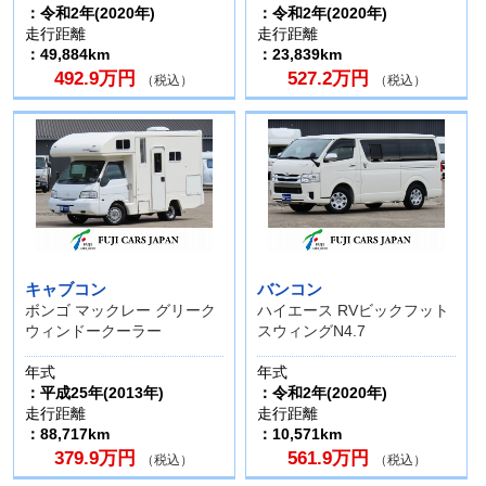
：令和2年(2020年)
：令和2年(2020年)
走行距離
走行距離
：49,884km
：23,839km
492.9万円
527.2万円
（税込）
（税込）
キャブコン
バンコン
ボンゴ マックレー グリーク
ハイエース RVビックフット
ウィンドークーラー
スウィングN4.7
年式
年式
：平成25年(2013年)
：令和2年(2020年)
走行距離
走行距離
：88,717km
：10,571km
379.9万円
561.9万円
（税込）
（税込）