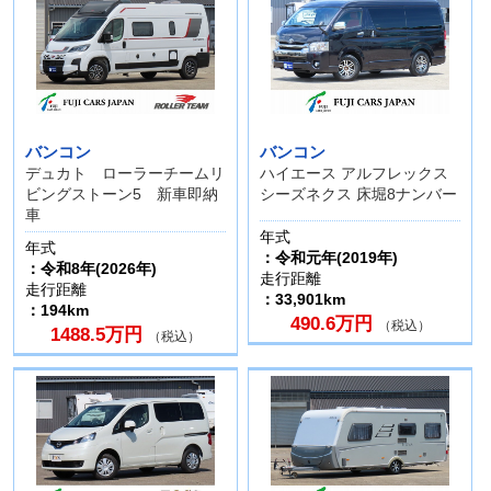
バンコン
バンコン
デュカト ローラーチームリ
ハイエース アルフレックス
ビングストーン5 新車即納
シーズネクス 床堀8ナンバー
車
年式
年式
：令和元年(2019年)
：令和8年(2026年)
走行距離
走行距離
：33,901km
：194km
490.6万円
（税込）
1488.5万円
（税込）