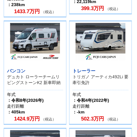
：22,119km
：238km
399.3万円
（税込）
1433.7万円
（税込）
バンコン
トレーラー
デュカト ローラーチームリ
トリガノ アーティカ492Li 要
ビングストーンK2 新車即納
牽引免許
年式
年式
：令和8年(2026年)
：令和4年(2022年)
走行距離
走行距離
：405km
：-km
1424.9万円
502.3万円
（税込）
（税込）