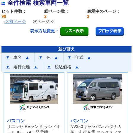
全件検索 検索車両一覧
ヒット件数：
総ページ数：
表示中のページ：
90
2
2
<<前ページ
次ページ>>
表示方法変更：
並び替え
▼
車名
▲
▼
色
▲
▼
年式
▲
▼
走行距離
▲
▼
税込価格
▲
バスコン
バンコン
リエッセ RVランド ランドホ
NV350キャラバン ハタナカ
ーム ルーフAC 発電機
製 走行充電 マックスファ