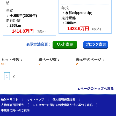
納
年式
年式
：令和8年(2026年)
：令和8年(2026年)
走行距離
走行距離
：199km
：263km
1423.6万円
（税込）
1414.8万円
（税込）
表示方法変更：
ヒット件数：
総ページ数：
表示中のページ：
90
2
2
1
2
検討中リスト
サイトマップ
個人情報保護方針
古物商許可証番号
レンタカーに関する特定商取引法に基づく表記
事業者の方へのご案内