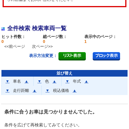
全件検索 検索車両一覧
ヒット件数：
総ページ数：
表示中のページ：
0
0
1
<<前ページ
次ページ>>
表示方法変更：
並び替え
▼
車名
▲
▼
色
▲
▼
年式
▲
▼
走行距離
▲
▼
税込価格
▲
条件に合うお車は見つかりませんでした。
条件を広げて再検索してみてください。