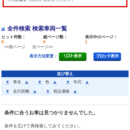
全件検索 検索車両一覧
ヒット件数：
総ページ数：
表示中のページ：
0
0
1
<<前ページ
次ページ>>
表示方法変更：
並び替え
▼
車名
▲
▼
色
▲
▼
年式
▲
▼
走行距離
▲
▼
税込価格
▲
条件に合うお車は見つかりませんでした。
条件を広げて再検索してみてください。