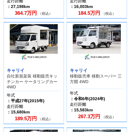
走行距離
走行距離
：27,198km
：16,003km
364.7万円
184.5万円
（税込）
（税込）
キャリイ
キャリイ
自社新規架装 移動販売キッ
移動販売車 移動スーパー 三
チンカー ケータリングカー
方開 4WD
4WD
年式
年式
：令和6年(2024年)
：平成27年(2015年)
走行距離
走行距離
：15,583km
：15,680km
267.3万円
（税込）
189.5万円
（税込）