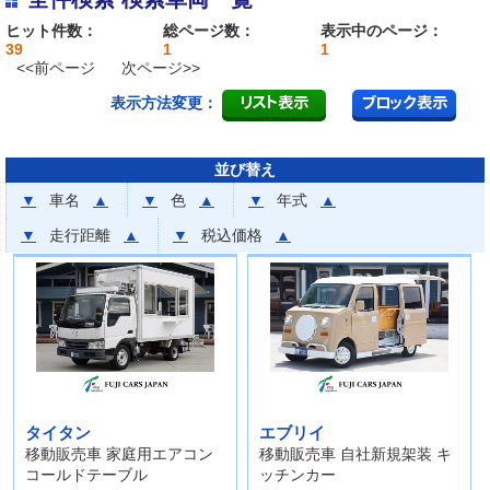
ヒット件数：
総ページ数：
表示中のページ：
39
1
1
<<前ページ
次ページ>>
表示方法変更：
並び替え
▼
車名
▲
▼
色
▲
▼
年式
▲
▼
走行距離
▲
▼
税込価格
▲
タイタン
エブリイ
移動販売車 家庭用エアコン
移動販売車 自社新規架装 キ
コールドテーブル
ッチンカー