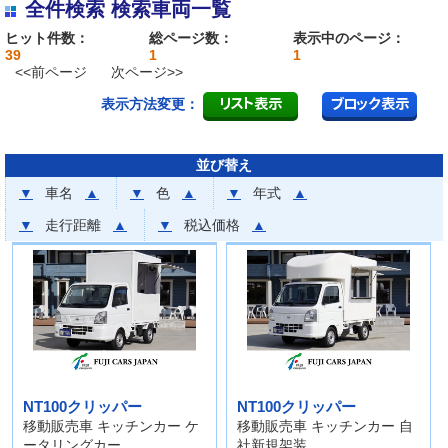
全件検索 検索車両一覧
ヒット件数：
総ページ数：
表示中のページ：
39
1
1
<<前ページ
次ページ>>
表示方法変更：
並び替え
▼
車名
▲
▼
色
▲
▼
年式
▲
▼
走行距離
▲
▼
税込価格
▲
NT100クリッパー
NT100クリッパー
移動販売車 キッチンカー ケ
移動販売車 キッチンカー 自
ータリングカー
社新規架装