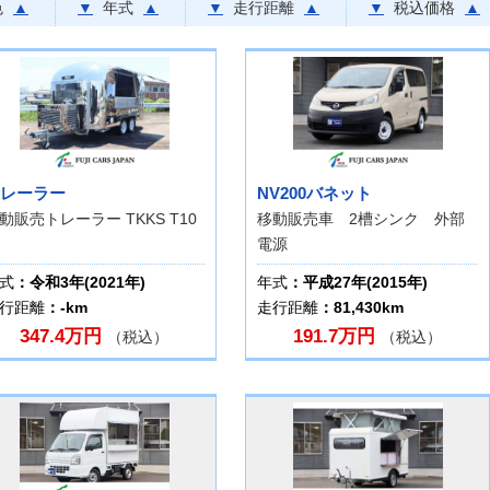
色
▲
▼
年式
▲
▼
走行距離
▲
▼
税込価格
▲
レーラー
NV200バネット
動販売トレーラー TKKS T10
移動販売車 2槽シンク 外部
電源
式
：令和3年(2021年)
年式
：平成27年(2015年)
行距離
：-km
走行距離
：81,430km
347.4万円
191.7万円
（税込）
（税込）