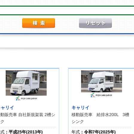
キャリイ
キャリイ
動販売車 自社新規架装 2槽シ
移動販売車 給排水200L 3槽
ンク
シンク
年式
：平成25年(2013年)
年式
：令和7年(2025年)