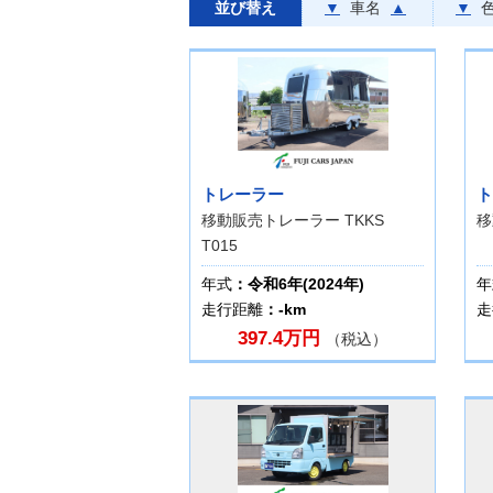
並び替え
▼
車名
▲
▼
トレーラー
ト
移動販売トレーラー TKKS
移
T015
年式
：令和6年(2024年)
年
走行距離
：-km
走
397.4万円
（税込）