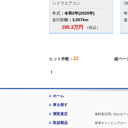
ンドウエアコン
2
年式
：令和2年(2020年)
年
走行距離
：3,007km
走
195.3万円
（税込）
22
ヒット件数：
総ペー
1
ホーム
車を探す
買取査定
無料査定問い合わせフ
取扱製品
新車キャンピングカー「