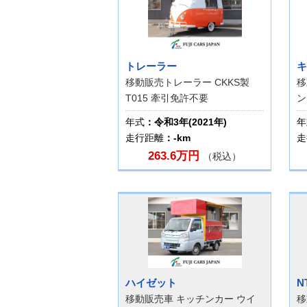
トレーラー
キ
移動販売トレーラー CKKS製
移
T015 牽引免許不要
ン
年式
：令和3年(2021年)
年
走行距離
：-km
走
263.6万円
（税込）
ハイゼット
N
移動販売車 キッチンカー ウイ
移