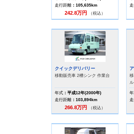
走行距離
：105,635km
走
242.8万円
（税込）
クイックデリバリー
ア
移動販売車 2槽シンク 作業台
移
ル
年式
：平成12年(2000年)
年
走行距離
：103,894km
走
266.8万円
（税込）