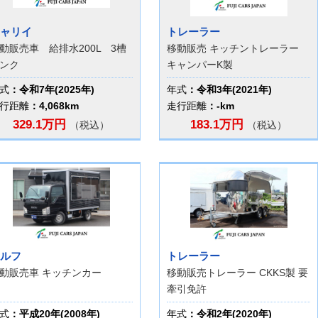
ャリイ
トレーラー
動販売車 給排水200L 3槽
移動販売 キッチントレーラー
ンク
キャンパーK製
式
：令和7年(2025年)
年式
：令和3年(2021年)
行距離
：4,068km
走行距離
：-km
329.1万円
183.1万円
（税込）
（税込）
ルフ
トレーラー
動販売車 キッチンカー
移動販売トレーラー CKKS製 要
牽引免許
式
：平成20年(2008年)
年式
：令和2年(2020年)