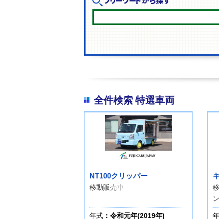
フリーワードから探す
全件検索 特選車両
NT100クリッパー
移動販売車
移
年式
：令和元年(2019年)