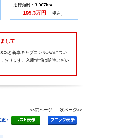
走行距離
：3,007km
195.3万円
（税込）
しまして
CSと新車キャブコンNOVAについ
しております。入庫情報は随時ござい
<<前ページ
次ページ>>
変更：