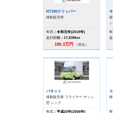
NT100クリッパー
キ
移動販売車
移
シ
年式
：令和元年(2019年)
年
走行距離
：17,639km
走
195.3万円
（税込）
バネット
エ
移動販売車 フライヤー サッシ
移
窓 シンク
年式
：平成20年(2008年)
年