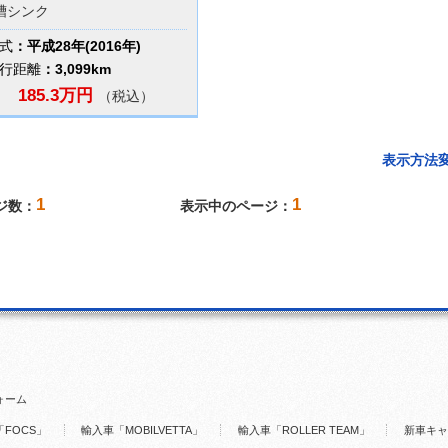
槽シンク
式
：平成28年(2016年)
行距離
：3,099km
185.3万円
（税込）
表示方法
1
1
ジ数：
表示中のページ：
ォーム
FOCS」
輸入車「MOBILVETTA」
輸入車「ROLLER TEAM」
新車キャ