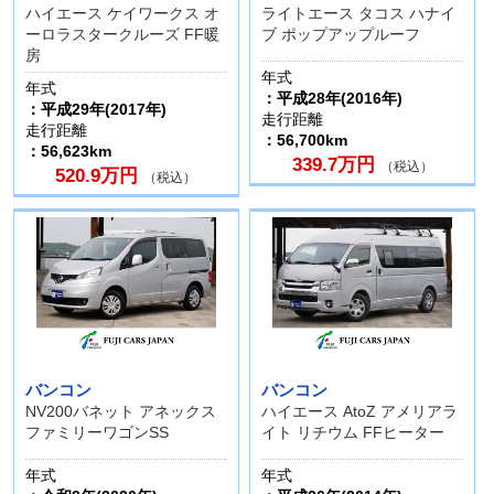
ハイエース ケイワークス オ
ライトエース タコス ハナイ
ーロラスタークルーズ FF暖
ブ ポップアップルーフ
房
年式
年式
：平成28年(2016年)
：平成29年(2017年)
走行距離
走行距離
：56,700km
：56,623km
339.7万円
（税込）
520.9万円
（税込）
バンコン
バンコン
NV200バネット アネックス
ハイエース AtoZ アメリアラ
ファミリーワゴンSS
イト リチウム FFヒーター
年式
年式