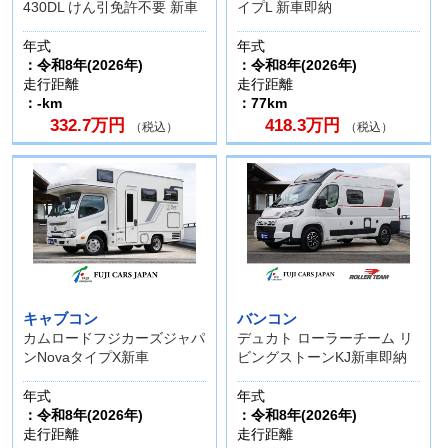
430DL けん引免許不要 新車
イプL 新車即納
年式
年式
：令和8年(2026年)
：令和8年(2026年)
走行距離
走行距離
：-km
：77km
332.7万円
418.3万円
（税込）
（税込）
キャブコン
バンコン
カムロードフジカーズジャパ
デュカト ローラーチーム リ
ンNovaタイプX新車
ビングストーンKJ新車即納
年式
年式
：令和8年(2026年)
：令和8年(2026年)
走行距離
走行距離