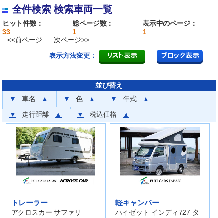
全件検索 検索車両一覧
ヒット件数：
総ページ数：
表示中のページ：
33
1
1
<<前ページ
次ページ>>
表示方法変更：
並び替え
▼
車名
▲
▼
色
▲
▼
年式
▲
▼
走行距離
▲
▼
税込価格
▲
トレーラー
軽キャンパー
アクロスカー サファリ
ハイゼット インディ727 タ