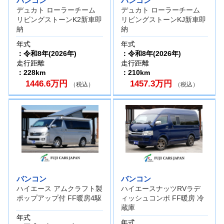
バンコン
バンコン
デュカト ローラーチーム
デュカト ローラーチーム
リビングストーンK2新車即
リビングストーンKJ新車即
納
納
年式
年式
：令和8年(2026年)
：令和8年(2026年)
走行距離
走行距離
：228km
：210km
1446.6万円
1457.3万円
（税込）
（税込）
バンコン
バンコン
ハイエース アムクラフト製
ハイエースナッツRVラデ
ポップアップ付 FF暖房4駆
ィッシュコンポ FF暖房 冷
蔵庫
年式
年式