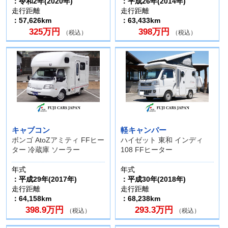
：令和2年(2020年)
：平成26年(2014年)
走行距離
走行距離
：57,626km
：63,433km
325万円
398万円
（税込）
（税込）
キャブコン
軽キャンパー
ボンゴ AtoZアミティ FFヒー
ハイゼット 東和 インディ
ター 冷蔵庫 ソーラー
108 FFヒーター
年式
年式
：平成29年(2017年)
：平成30年(2018年)
走行距離
走行距離
：64,158km
：68,238km
398.9万円
293.3万円
（税込）
（税込）