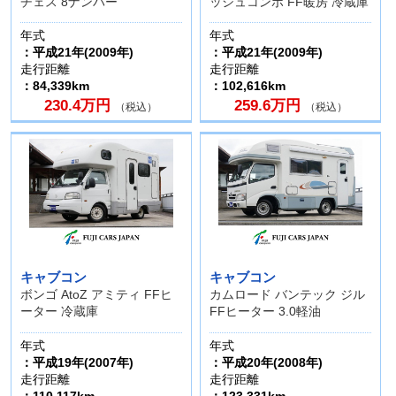
チェス 8ナンバー
ッシュコンポ FF暖房 冷蔵庫
年式
年式
：平成21年(2009年)
：平成21年(2009年)
走行距離
走行距離
：84,339km
：102,616km
230.4万円
259.6万円
（税込）
（税込）
キャブコン
キャブコン
ボンゴ AtoZ アミティ FFヒ
カムロード バンテック ジル
ーター 冷蔵庫
FFヒーター 3.0軽油
年式
年式
：平成19年(2007年)
：平成20年(2008年)
走行距離
走行距離
：110,117km
：123,331km