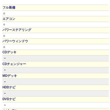
フル装備
○
エアコン
○
パワーステアリング
○
パワーウィンドウ
○
CDデッキ
－
CDチェンジャー
－
MDデッキ
－
HDDナビ
－
DVDナビ
－