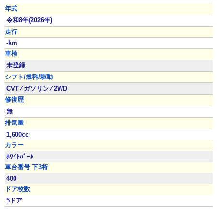
年式
令和8年(2026年)
走行
-km
車検
未登録
シフト/燃料/駆動
CVT ⁄ ガソリン ⁄ 2WD
修復歴
無
排気量
1,600cc
カラー
ﾎﾜｲﾄﾊﾟｰﾙ
車台番号 下3桁
400
ドア枚数
5ドア