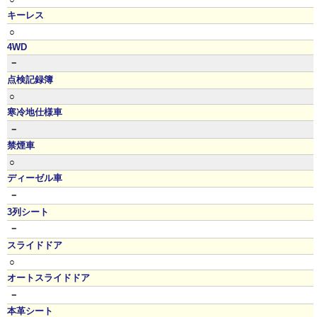
キーレス
○
4WD
－
点検記録簿
○
寒冷地仕様車
－
禁煙車
○
ディーゼル車
－
3列シート
－
スライドドア
○
オートスライドドア
－
本革シート