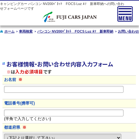
キャンピングカー
バンコン
NV200ﾊﾞﾈｯﾄ FOCS Luz ﾙｿ 新車即納への問い合わ
せフォームページです
ホーム
車両検索
バンコン NV200ﾊﾞﾈｯﾄ FOCS Luz ﾙｿ 新車即納
お問い合わせ
お客様情報・お問い合わせ内容入力フォーム
※
は
入力必須項目
です
お名前
※
電話番号(携帯可)
(半角で入力してください)
都道府県
※