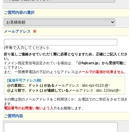
ご質問内容の選択
メールアドレス
※
(半角で入力してください)
折り返しご連絡させていただく際に必要となりますため、正確にご記入くださ
い。
ドメイン指定受信等設定されている場合は、
「@fujicars.jp」から受信可能
に
して下さい。
また、一部携帯電話の下記のようなアドレスは
メールでの返信が出来ません
。
[返信不可アドレス例]
@の直前に、ドット (.) がある
メールアドレス : abc-xyz-0123.@~
@より前で、ドット (.) が連続している
メールアドレス : abc..123xyz@~
その際は別のメールアドレスをご利用頂くか、お電話でのご対応をさせて頂き
ます。
電話番号のお間違い無いよう
入力をお願致します。
ご質問内容