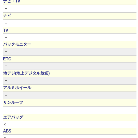
ナビ・TV
－
ナビ
－
TV
－
バックモニター
－
ETC
－
地デジ(地上デジタル放送)
－
アルミホイール
－
サンルーフ
－
エアバッグ
○
ABS
○