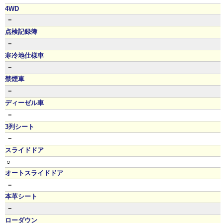
4WD
－
点検記録簿
－
寒冷地仕様車
－
禁煙車
－
ディーゼル車
－
3列シート
－
スライドドア
○
オートスライドドア
－
本革シート
－
ローダウン