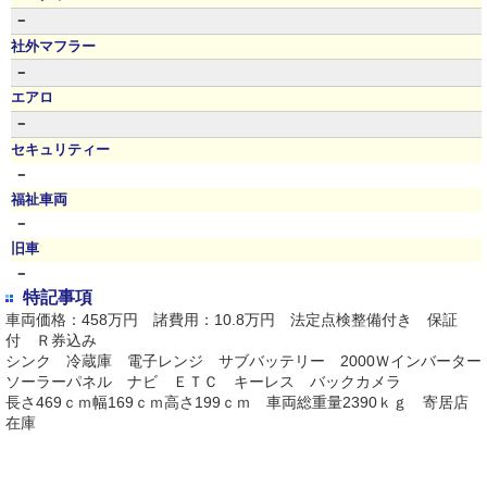
－
社外マフラー
－
エアロ
－
セキュリティー
－
福祉車両
－
旧車
－
特記事項
車両価格：458万円 諸費用：10.8万円 法定点検整備付き 保証
付 Ｒ券込み
シンク 冷蔵庫 電子レンジ サブバッテリー 2000Ｗインバーター
ソーラーパネル ナビ ＥＴＣ キーレス バックカメラ
長さ469ｃｍ幅169ｃｍ高さ199ｃｍ 車両総重量2390ｋｇ 寄居店
在庫