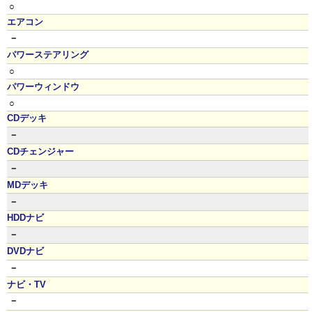
○
エアコン
－
パワーステアリング
○
パワーウィンドウ
○
CDデッキ
－
CDチェンジャー
－
MDデッキ
－
HDDナビ
－
DVDナビ
－
ナビ・TV
－