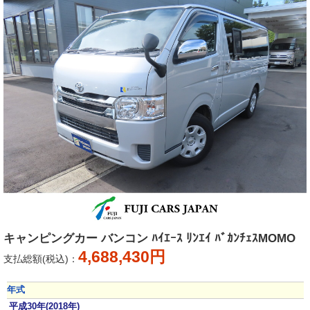
キャンピングカー バンコン ﾊｲｴｰｽ ﾘﾝｴｲ ﾊﾞｶﾝﾁｪｽMOMO
4,688,430円
支払総額(税込)：
年式
平成30年(2018年)