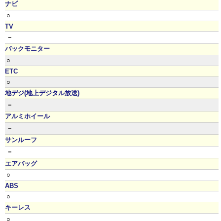
ナビ
○
TV
－
バックモニター
○
ETC
○
地デジ(地上デジタル放送)
－
アルミホイール
－
サンルーフ
－
エアバッグ
○
ABS
○
キーレス
○