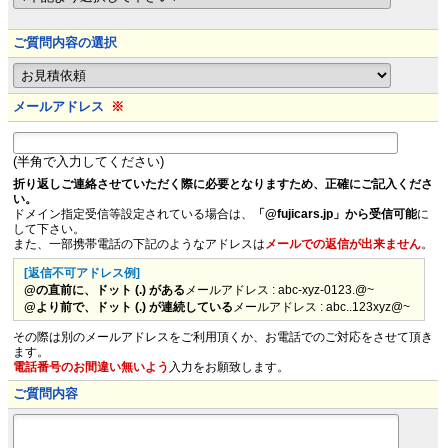
ご質問内容の選択
メールアドレス
※
(半角で入力してください)
折り返しご連絡させていただく際に必要となりますため、正確にご記入くださ
い。
ドメイン指定受信等設定されている場合は、
「@fujicars.jp」から受信可能
に
して下さい。
また、一部携帯電話の下記のようなアドレスは
メールでの返信が出来ません
。
[返信不可アドレス例]
@の直前に、ドット (.) がある
メールアドレス : abc-xyz-0123.@~
@より前で、ドット (.) が連続している
メールアドレス : abc..123xyz@~
その際は別のメールアドレスをご利用頂くか、お電話でのご対応をさせて頂き
ます。
電話番号のお間違い無いよう
入力をお願致します。
ご質問内容