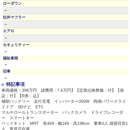
ローダウン
－
社外マフラー
－
エアロ
－
セキュリティー
－
福祉車両
－
旧車
－
特記事項
車両価格：398万円 諸費用：7.6万円】【定期点検整備：付】【保
証：付】【R券：込】
補助バッテリー 走行充電 インバーター350W 両側パワースライ
ドドア SDナビ ETC
マルチロールトランスポーター バックカメラ ドライブレコーダ
ー スマートキー
ベッドキット MRT 長469・幅169・高198cm 乗車5人 就寝目安1
人 寄居店在庫