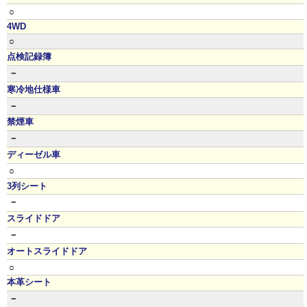
○
4WD
○
点検記録簿
－
寒冷地仕様車
－
禁煙車
－
ディーゼル車
○
3列シート
－
スライドドア
－
オートスライドドア
○
本革シート
－