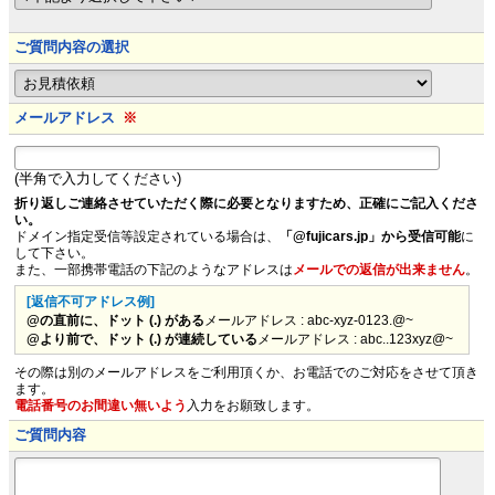
ご質問内容の選択
メールアドレス
※
(半角で入力してください)
折り返しご連絡させていただく際に必要となりますため、正確にご記入くださ
い。
ドメイン指定受信等設定されている場合は、
「@fujicars.jp」から受信可能
に
して下さい。
また、一部携帯電話の下記のようなアドレスは
メールでの返信が出来ません
。
[返信不可アドレス例]
@の直前に、ドット (.) がある
メールアドレス : abc-xyz-0123.@~
@より前で、ドット (.) が連続している
メールアドレス : abc..123xyz@~
その際は別のメールアドレスをご利用頂くか、お電話でのご対応をさせて頂き
ます。
電話番号のお間違い無いよう
入力をお願致します。
ご質問内容