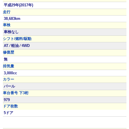
平成29年(2017年)
走行
38,683km
車検
車検なし
シフト/燃料/駆動
AT ⁄ 軽油 ⁄ 4WD
修復歴
無
排気量
3,000cc
カラー
パール
車台番号 下3桁
979
ドア枚数
5ドア