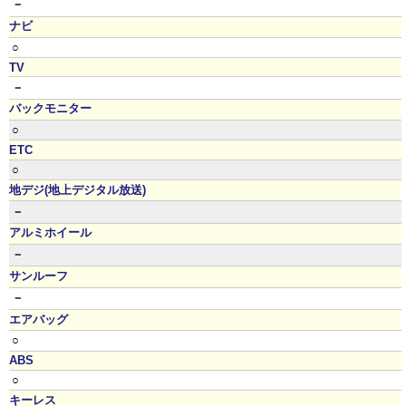
－
ナビ
○
TV
－
バックモニター
○
ETC
○
地デジ(地上デジタル放送)
－
アルミホイール
－
サンルーフ
－
エアバッグ
○
ABS
○
キーレス