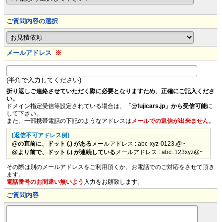
ご質問内容の選択
メールアドレス
※
(半角で入力してください)
折り返しご連絡させていただく際に必要となりますため、正確にご記入くださ
い。
ドメイン指定受信等設定されている場合は、
「@fujicars.jp」から受信可能
に
して下さい。
また、一部携帯電話の下記のようなアドレスは
メールでの返信が出来ません
。
[返信不可アドレス例]
@の直前に、ドット (.) がある
メールアドレス : abc-xyz-0123.@~
@より前で、ドット (.) が連続している
メールアドレス : abc..123xyz@~
その際は別のメールアドレスをご利用頂くか、お電話でのご対応をさせて頂き
ます。
電話番号のお間違い無いよう
入力をお願致します。
ご質問内容