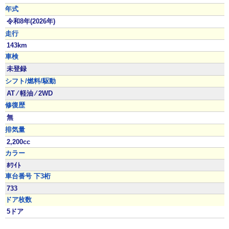
年式
令和8年(2026年)
走行
143km
車検
未登録
シフト/燃料/駆動
AT ⁄ 軽油 ⁄ 2WD
修復歴
無
排気量
2,200cc
カラー
ﾎﾜｲﾄ
車台番号 下3桁
733
ドア枚数
5ドア