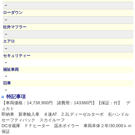
－
ローダウン
－
社外マフラー
－
エアロ
－
セキュリティー
－
福祉車両
－
旧車
－
特記事項
【車両価格：14,738,900円 諸費用：143380円】【保証：付】 デ
ュカト
即納車 新車輸入車 ８速AT 2.2Lディーゼルターボ 右ハンドル
セーフティパック スカイルーフ
DC冷蔵庫 ＦＦヒーター 温水ボイラー 車両本体２年/30,000ｋｍ
保証