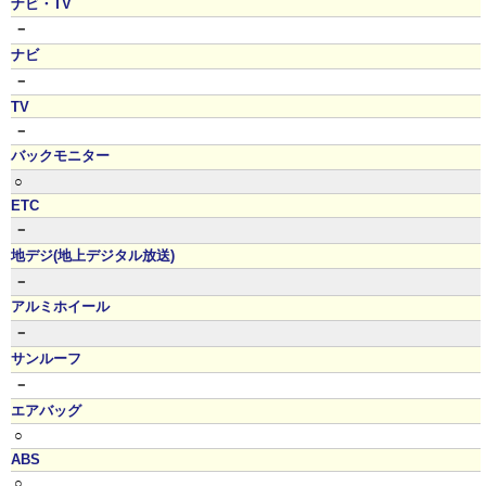
ナビ・TV
－
ナビ
－
TV
－
バックモニター
○
ETC
－
地デジ(地上デジタル放送)
－
アルミホイール
－
サンルーフ
－
エアバッグ
○
ABS
○