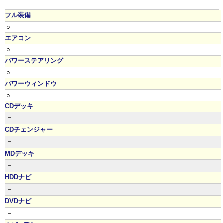
フル装備
○
エアコン
○
パワーステアリング
○
パワーウィンドウ
○
CDデッキ
－
CDチェンジャー
－
MDデッキ
－
HDDナビ
－
DVDナビ
－