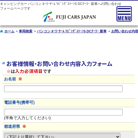
キャンピングカー
バンコン
ﾛｰﾗｰﾁｰﾑ ﾘﾋﾞﾝｸﾞｽﾄｰﾝ5 DCｸｰﾗｰ 新車への問い合わせ
フォームページです
ホーム
車両検索
バンコン ﾛｰﾗｰﾁｰﾑ ﾘﾋﾞﾝｸﾞｽﾄｰﾝ5 DCｸｰﾗｰ 新車
お問い合わせ内
お客様情報・お問い合わせ内容入力フォーム
※
は
入力必須項目
です
お名前
※
電話番号(携帯可)
(半角で入力してください)
都道府県
※