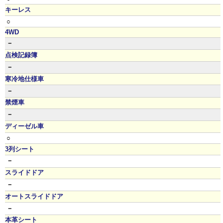
キーレス
○
4WD
－
点検記録簿
－
寒冷地仕様車
－
禁煙車
－
ディーゼル車
○
3列シート
－
スライドドア
－
オートスライドドア
－
本革シート