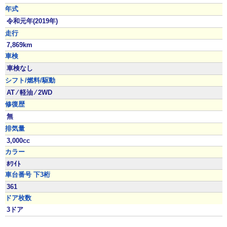
年式
令和元年(2019年)
走行
7,869km
車検
車検なし
シフト/燃料/駆動
AT ⁄ 軽油 ⁄ 2WD
修復歴
無
排気量
3,000cc
カラー
ﾎﾜｲﾄ
車台番号 下3桁
361
ドア枚数
3ドア