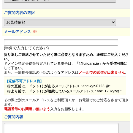
ご質問内容の選択
メールアドレス
※
(半角で入力してください)
折り返しご連絡させていただく際に必要となりますため、正確にご記入くださ
い。
ドメイン指定受信等設定されている場合は、
「@fujicars.jp」から受信可能
に
して下さい。
また、一部携帯電話の下記のようなアドレスは
メールでの返信が出来ません
。
[返信不可アドレス例]
@の直前に、ドット (.) がある
メールアドレス : abc-xyz-0123.@~
@より前で、ドット (.) が連続している
メールアドレス : abc..123xyz@~
その際は別のメールアドレスをご利用頂くか、お電話でのご対応をさせて頂き
ます。
電話番号のお間違い無いよう
入力をお願致します。
ご質問内容