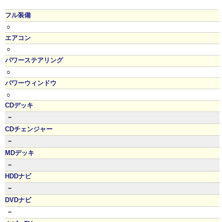
フル装備
○
エアコン
○
パワーステアリング
○
パワーウィンドウ
○
CDデッキ
－
CDチェンジャー
－
MDデッキ
－
HDDナビ
－
DVDナビ
－