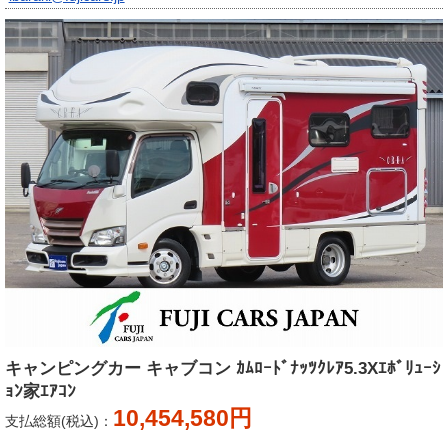
キャンピングカー キャブコン ｶﾑﾛｰﾄﾞﾅｯﾂｸﾚｱ5.3Xｴﾎﾞﾘｭｰｼ
ｮﾝ家ｴｱｺﾝ
10,454,580円
支払総額(税込)：