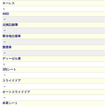
キーレス
○
4WD
－
点検記録簿
－
寒冷地仕様車
－
禁煙車
－
ディーゼル車
○
3列シート
－
スライドドア
－
オートスライドドア
－
本革シート