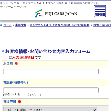
キャンピングカー
キャブコン
ｶﾑﾛｰﾄﾞﾅｯﾂｸﾚｱ5.3Xｴﾎﾞﾘｭｰｼｮﾝ家ｴｱｺﾝへの問い合わ
せフォームページです
ホーム
車両検索
キャブコン ｶﾑﾛｰﾄﾞﾅｯﾂｸﾚｱ5.3Xｴﾎﾞﾘｭｰｼｮﾝ家ｴｱｺﾝ
お問い合わせ
お客様情報・お問い合わせ内容入力フォーム
※
は
入力必須項目
です
お名前
※
電話番号(携帯可)
(半角で入力してください)
都道府県
※