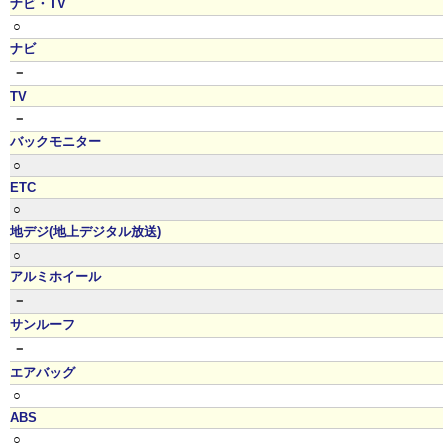
ナビ・TV
○
ナビ
－
TV
－
バックモニター
○
ETC
○
地デジ(地上デジタル放送)
○
アルミホイール
－
サンルーフ
－
エアバッグ
○
ABS
○