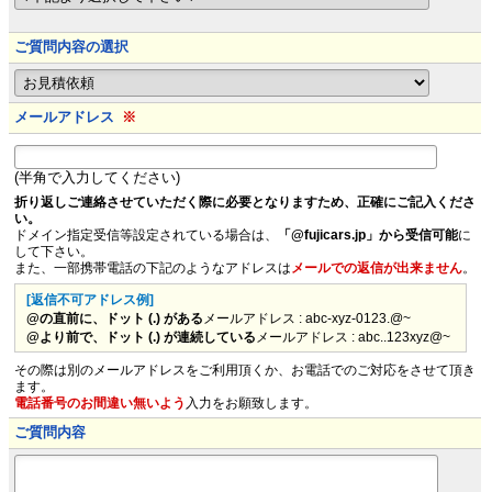
ご質問内容の選択
メールアドレス
※
(半角で入力してください)
折り返しご連絡させていただく際に必要となりますため、正確にご記入くださ
い。
ドメイン指定受信等設定されている場合は、
「@fujicars.jp」から受信可能
に
して下さい。
また、一部携帯電話の下記のようなアドレスは
メールでの返信が出来ません
。
[返信不可アドレス例]
@の直前に、ドット (.) がある
メールアドレス : abc-xyz-0123.@~
@より前で、ドット (.) が連続している
メールアドレス : abc..123xyz@~
その際は別のメールアドレスをご利用頂くか、お電話でのご対応をさせて頂き
ます。
電話番号のお間違い無いよう
入力をお願致します。
ご質問内容