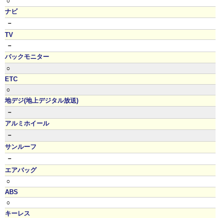
○
ナビ
－
TV
－
バックモニター
○
ETC
○
地デジ(地上デジタル放送)
－
アルミホイール
－
サンルーフ
－
エアバッグ
○
ABS
○
キーレス