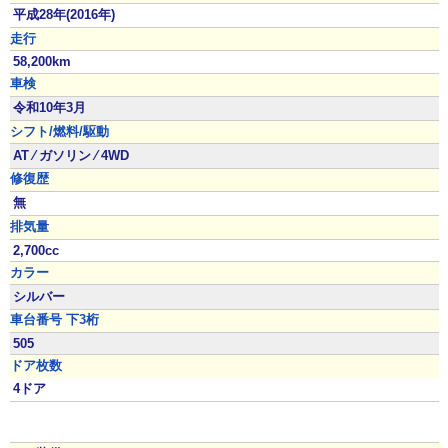
平成28年(2016年)
走行
58,200km
車検
令和10年3月
シフト/燃料/駆動
AT ⁄ ガソリン ⁄ 4WD
修復歴
無
排気量
2,700cc
カラー
シルバー
車台番号 下3桁
505
ドア枚数
4ドア