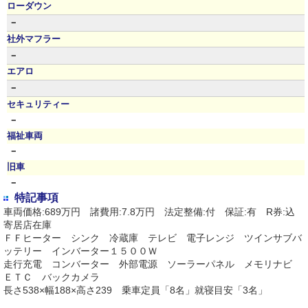
ローダウン
－
社外マフラー
－
エアロ
－
セキュリティー
－
福祉車両
－
旧車
－
特記事項
車両価格:689万円 諸費用:7.8万円 法定整備:付 保証:有 R券:込
寄居店在庫
ＦＦヒーター シンク 冷蔵庫 テレビ 電子レンジ ツインサブバ
ッテリー インバーター１５００Ｗ
走行充電 コンバーター 外部電源 ソーラーパネル メモリナビ
ＥＴＣ バックカメラ
長さ538×幅188×高さ239 乗車定員「8名」就寝目安「3名」