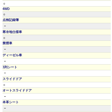
○
4WD
○
点検記録簿
－
寒冷地仕様車
○
禁煙車
－
ディーゼル車
－
3列シート
－
スライドドア
○
オートスライドドア
－
本革シート
－