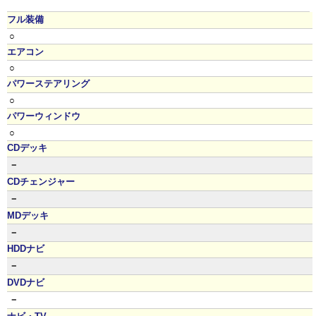
フル装備
○
エアコン
○
パワーステアリング
○
パワーウィンドウ
○
CDデッキ
－
CDチェンジャー
－
MDデッキ
－
HDDナビ
－
DVDナビ
－