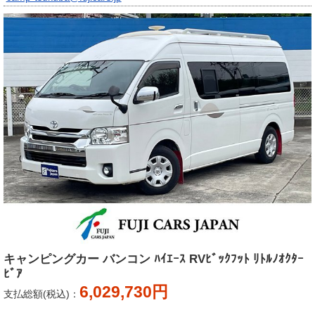
キャンピングカー バンコン ﾊｲｴｰｽ RVﾋﾞｯｸﾌｯﾄ ﾘﾄﾙﾉｵｸﾀｰ
ﾋﾞｱ
6,029,730円
支払総額(税込)：