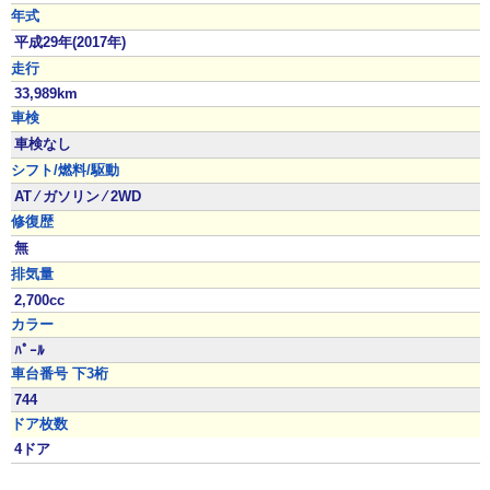
年式
平成29年(2017年)
走行
33,989km
車検
車検なし
シフト/燃料/駆動
AT ⁄ ガソリン ⁄ 2WD
修復歴
無
排気量
2,700cc
カラー
ﾊﾟｰﾙ
車台番号 下3桁
744
ドア枚数
4ドア