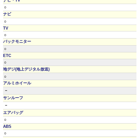
ナビ・TV
○
ナビ
○
TV
○
バックモニター
○
ETC
○
地デジ(地上デジタル放送)
○
アルミホイール
－
サンルーフ
－
エアバッグ
○
ABS
○