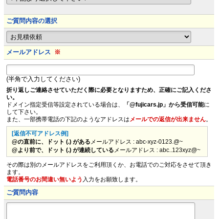
ご質問内容の選択
メールアドレス
※
(半角で入力してください)
折り返しご連絡させていただく際に必要となりますため、正確にご記入くださ
い。
ドメイン指定受信等設定されている場合は、
「@fujicars.jp」から受信可能
に
して下さい。
また、一部携帯電話の下記のようなアドレスは
メールでの返信が出来ません
。
[返信不可アドレス例]
@の直前に、ドット (.) がある
メールアドレス : abc-xyz-0123.@~
@より前で、ドット (.) が連続している
メールアドレス : abc..123xyz@~
その際は別のメールアドレスをご利用頂くか、お電話でのご対応をさせて頂き
ます。
電話番号のお間違い無いよう
入力をお願致します。
ご質問内容