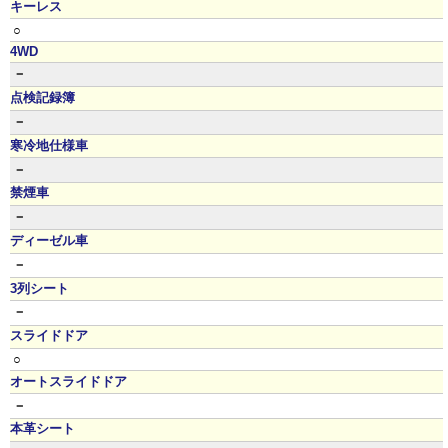
キーレス
○
4WD
－
点検記録簿
－
寒冷地仕様車
－
禁煙車
－
ディーゼル車
－
3列シート
－
スライドドア
○
オートスライドドア
－
本革シート