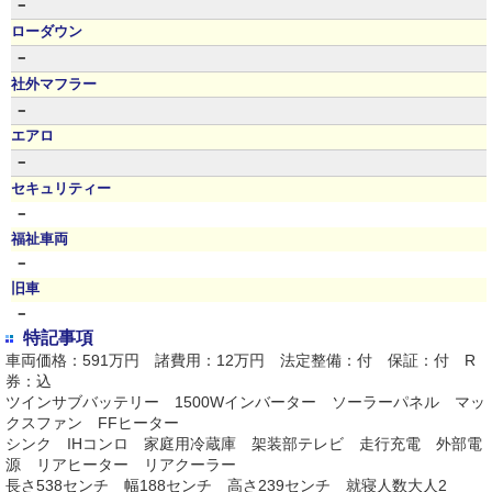
－
ローダウン
－
社外マフラー
－
エアロ
－
セキュリティー
－
福祉車両
－
旧車
－
特記事項
車両価格：591万円 諸費用：12万円 法定整備：付 保証：付 R
券：込
ツインサブバッテリー 1500Wインバーター ソーラーパネル マッ
クスファン FFヒーター
シンク IHコンロ 家庭用冷蔵庫 架装部テレビ 走行充電 外部電
源 リアヒーター リアクーラー
長さ538センチ 幅188センチ 高さ239センチ 就寝人数大人2