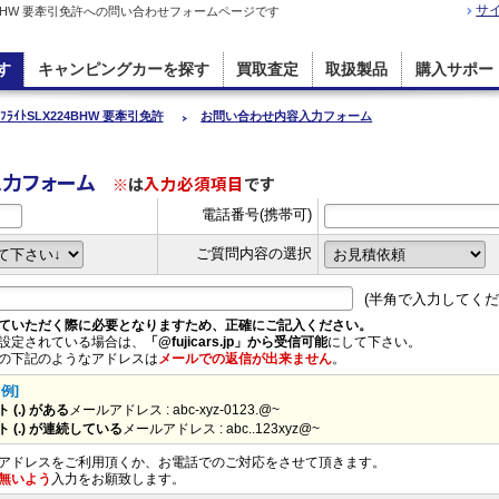
サ
LX224BHW 要牽引免許への問い合わせフォームページです
す
キャンピングカーを探す
買取査定
取扱製品
購入サポー
ｲﾌﾗｲﾄSLX224BHW 要牽引免許
お問い合わせ内容入力フォーム
入力フォーム
※
は
入力必須項目
です
電話番号(携帯可)
ご質問内容の選択
(半角で入力してくだ
ていただく際に必要となりますため、正確にご記入ください。
設定されている場合は、
「@fujicars.jp」から受信可能
にして下さい。
の下記のようなアドレスは
メールでの返信が出来ません
。
例]
(.) がある
メールアドレス : abc-xyz-0123.@~
 (.) が連続している
メールアドレス : abc..123xyz@~
アドレスをご利用頂くか、お電話でのご対応をさせて頂きます。
無いよう
入力をお願致します。