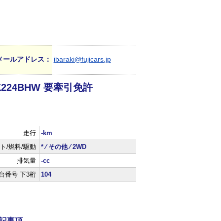
メールアドレス：
ibaraki@fujicars.jp
LX224BHW 要牽引免許
走行
-km
ト/燃料/駆動
* ⁄ その他 ⁄ 2WD
排気量
-cc
台番号 下3桁
104
記事項