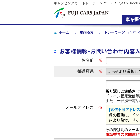
キャンピングカー
トレーラー
ｼﾞｪｲｺ ｼﾞｪｲﾌﾗｲﾄS
車を探
ホーム
車両検索
トレーラー ｼﾞｪｲｺ ｼﾞｪ
お客様情報・お問い合わせ内容
お名前
※
都道府県
※
折り返しご連絡させ
ドメイン指定受信等
また、一部携帯電話
メールアドレス
※
[返信不可アドレス
@の直前に、ドット 
@より前で、ドット
その際は別のメール
電話番号のお間違い