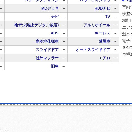
○
パワーステアリング
－
パワーウィンドウ
－
車両
－
MDデッキ
－
HDDナビ
－
検整
－
ナビ
－
TV
－
2軸
－
地デジ(地上デジタル放送)
－
アルミホイール
－
エア
－
ABS
－
キーレス
－
温水
電子
－
寒冷地仕様車
－
禁煙車
－
Ｓ4
－
スライドドア
－
オートスライドドア
－
車輛
－
社外マフラー
－
エアロ
－
－
旧車
－
ォーム