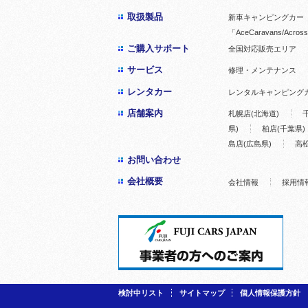
取扱製品
新車キャンピングカー「
「AceCaravans/Across
ご購入サポート
全国対応販売エリア
サービス
修理・メンテナンス
レンタカー
レンタルキャンピング
店舗案内
札幌店(北海道)
県)
柏店(千葉県)
島店(広島県)
高松
お問い合わせ
会社概要
会社情報
採用情
検討中リスト
サイトマップ
個人情報保護方針