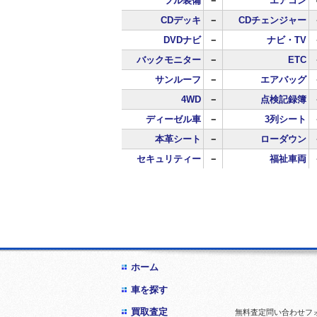
フル装備
－
エアコン
CDデッキ
－
CDチェンジャー
DVDナビ
－
ナビ・TV
バックモニター
－
ETC
サンルーフ
－
エアバッグ
4WD
－
点検記録簿
ディーゼル車
－
3列シート
本革シート
－
ローダウン
セキュリティー
－
福祉車両
ホーム
車を探す
買取査定
無料査定問い合わせフ