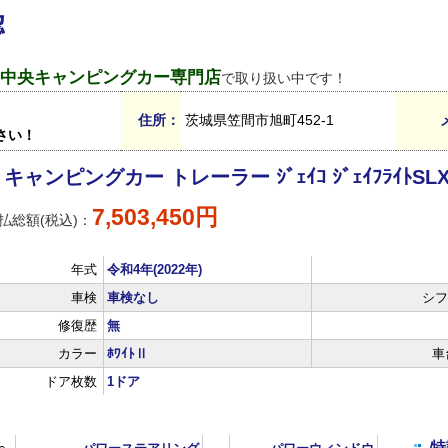
認
城中央キャンピングカー専門店
で取り扱い中です！
住所：
茨城県笠間市旭町452-1
さい！
キャンピングカー トレーラー ｼﾞｪｲｺ ｼﾞｪｲﾌﾗｲﾄS
7,503,450円
払総額(税込)：
年式
令和4年(2022年)
車検
車検なし
シフ
修復歴
無
カラー
ﾎﾜｲﾄⅡ
車
ドア枚数
1ドア
特