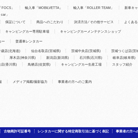
FOCS」
輸入車「MOBILVETTA」
輸入車「ROLLER TEAM」
新車キャ
 car」
保証について
商品へのこだわり
決済方法 ⁄ その他サービス
よくある
キャンピングカー専用駐車場
キャンピングカーメンテナンスショップ
カー
普通車レンタカー
千歳店(北海道)
仙台名取店(宮城県)
茨城中央店(茨城県)
茨城つくば店(茨
厚木店(神奈川県)
新潟店(新潟県)
石川県(石川県)
岐阜店(岐阜県)
店(香川県)
鳥栖店(佐賀県)
キャンピングカー生産工場
スタッフ紹介
報
メディア掲載/撮影協力
事業者の方へのご案内
古物商許可証番号
レンタカーに関する特定商取引法に基づく表記
事業者の方へ