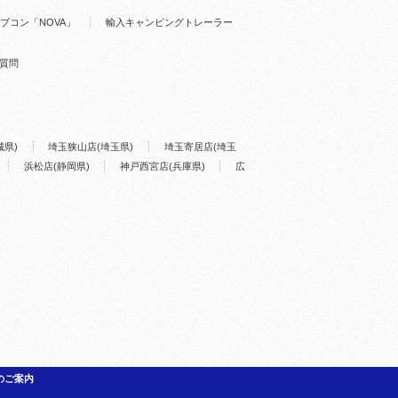
ブコン「NOVA」
輸入キャンピングトレーラー
質問
城県)
埼玉狭山店(埼玉県)
埼玉寄居店(埼玉
浜松店(静岡県)
神戸西宮店(兵庫県)
広
のご案内