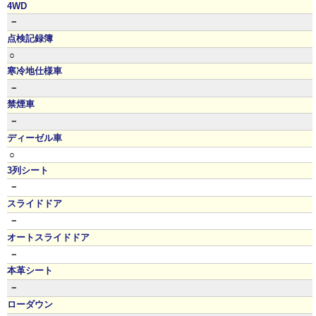
4WD
－
点検記録簿
○
寒冷地仕様車
－
禁煙車
－
ディーゼル車
○
3列シート
－
スライドドア
－
オートスライドドア
－
本革シート
－
ローダウン