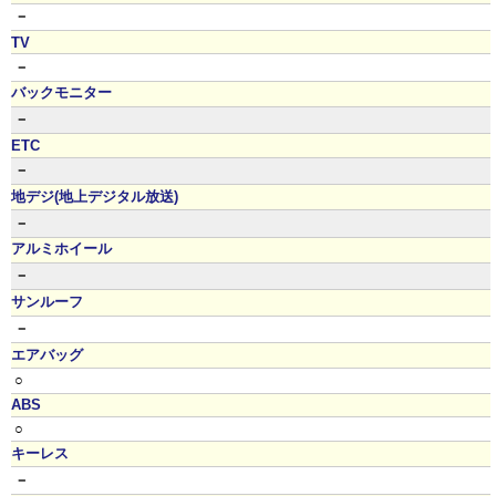
－
TV
－
バックモニター
－
ETC
－
地デジ(地上デジタル放送)
－
アルミホイール
－
サンルーフ
－
エアバッグ
○
ABS
○
キーレス
－