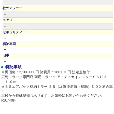
－
社外マフラー
－
エアロ
－
セキュリティー
－
福祉車両
－
旧車
－
特記事項
車両価格：2,106,000円 諸費用：188,070円 法定点検付
広島トラック専門店 商用トラック アイチスカイマスターＳＳ12Ａ
１１.９ｍ
ＡＢＳエアバック格納ミラー ＥＳ（坂道後退防止補助）ＮＯＸ適合車
♪
車検から特殊整備も承ります、お気軽にお問い合わせください。
R8,740円