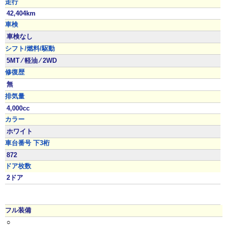
走行
42,404km
車検
車検なし
シフト/燃料/駆動
5MT ⁄ 軽油 ⁄ 2WD
修復歴
無
排気量
4,000cc
カラー
ホワイト
車台番号 下3桁
872
ドア枚数
2ドア
フル装備
○