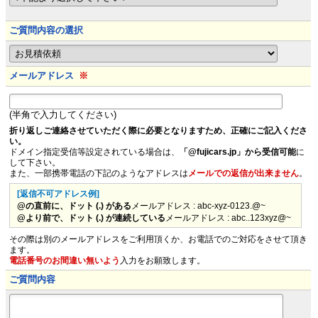
ご質問内容の選択
メールアドレス
※
(半角で入力してください)
折り返しご連絡させていただく際に必要となりますため、正確にご記入くださ
い。
ドメイン指定受信等設定されている場合は、
「@fujicars.jp」から受信可能
に
して下さい。
また、一部携帯電話の下記のようなアドレスは
メールでの返信が出来ません
。
[返信不可アドレス例]
@の直前に、ドット (.) がある
メールアドレス : abc-xyz-0123.@~
@より前で、ドット (.) が連続している
メールアドレス : abc..123xyz@~
その際は別のメールアドレスをご利用頂くか、お電話でのご対応をさせて頂き
ます。
電話番号のお間違い無いよう
入力をお願致します。
ご質問内容