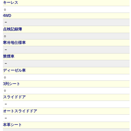
キーレス
○
4WD
－
点検記録簿
○
寒冷地仕様車
－
禁煙車
－
ディーゼル車
○
3列シート
○
スライドドア
－
オートスライドドア
－
本革シート