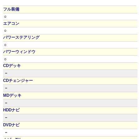
フル装備
○
エアコン
○
パワーステアリング
○
パワーウィンドウ
○
CDデッキ
－
CDチェンジャー
－
MDデッキ
－
HDDナビ
－
DVDナビ
－