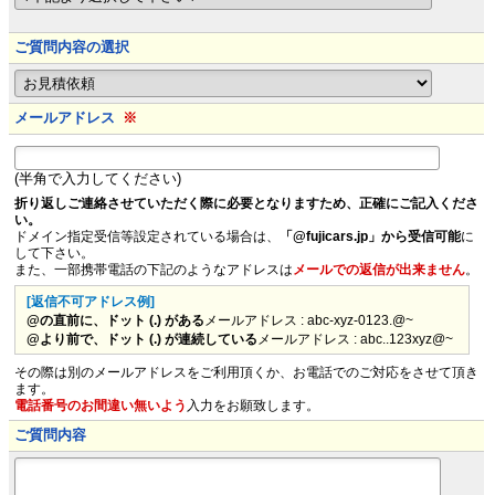
ご質問内容の選択
メールアドレス
※
(半角で入力してください)
折り返しご連絡させていただく際に必要となりますため、正確にご記入くださ
い。
ドメイン指定受信等設定されている場合は、
「@fujicars.jp」から受信可能
に
して下さい。
また、一部携帯電話の下記のようなアドレスは
メールでの返信が出来ません
。
[返信不可アドレス例]
@の直前に、ドット (.) がある
メールアドレス : abc-xyz-0123.@~
@より前で、ドット (.) が連続している
メールアドレス : abc..123xyz@~
その際は別のメールアドレスをご利用頂くか、お電話でのご対応をさせて頂き
ます。
電話番号のお間違い無いよう
入力をお願致します。
ご質問内容