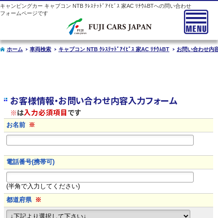
キャンピングカー
キャブコン
NTB ｸﾚｽﾃｯﾄﾞｱｲﾋﾞｽ 家AC ﾘﾁｳﾑBTへの問い合わせ
フォームページです
ホーム
車両検索
キャブコン NTB ｸﾚｽﾃｯﾄﾞｱｲﾋﾞｽ 家AC ﾘﾁｳﾑBT
お問い合わせ内
お客様情報・お問い合わせ内容入力フォーム
※
は
入力必須項目
です
お名前
※
電話番号(携帯可)
(半角で入力してください)
都道府県
※