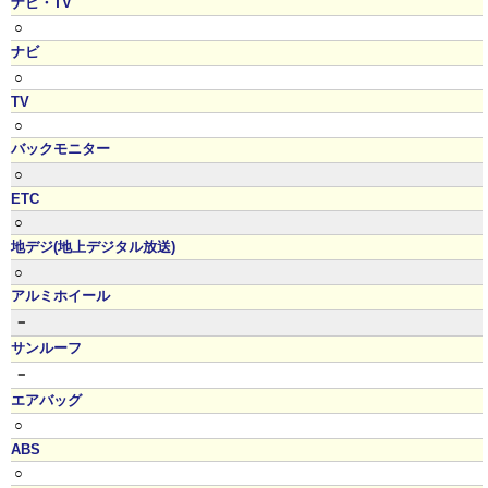
ナビ・TV
○
ナビ
○
TV
○
バックモニター
○
ETC
○
地デジ(地上デジタル放送)
○
アルミホイール
－
サンルーフ
－
エアバッグ
○
ABS
○