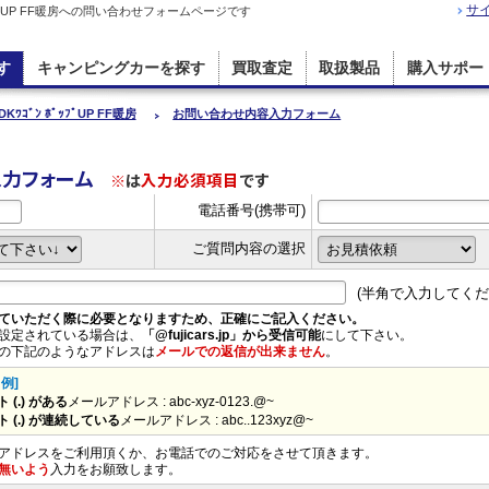
サ
 ﾎﾟｯﾌﾟUP FF暖房への問い合わせフォームページです
す
キャンピングカーを探す
買取査定
取扱製品
購入サポー
DKﾜｺﾞﾝ ﾎﾟｯﾌﾟUP FF暖房
お問い合わせ内容入力フォーム
入力フォーム
※
は
入力必須項目
です
電話番号(携帯可)
ご質問内容の選択
(半角で入力してくだ
ていただく際に必要となりますため、正確にご記入ください。
設定されている場合は、
「@fujicars.jp」から受信可能
にして下さい。
の下記のようなアドレスは
メールでの返信が出来ません
。
例]
(.) がある
メールアドレス : abc-xyz-0123.@~
 (.) が連続している
メールアドレス : abc..123xyz@~
アドレスをご利用頂くか、お電話でのご対応をさせて頂きます。
無いよう
入力をお願致します。