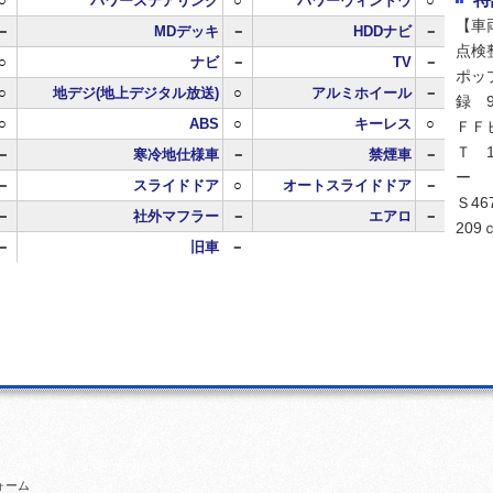
○
パワーステアリング
○
パワーウィンドウ
○
【車
－
MDデッキ
－
HDDナビ
－
点検
○
ナビ
－
TV
－
ポッ
○
地デジ(地上デジタル放送)
○
アルミホイール
－
録 
○
ABS
○
キーレス
○
ＦＦ
Ｔ 
－
寒冷地仕様車
－
禁煙車
－
ー
－
スライドドア
○
オートスライドドア
－
Ｓ46
－
社外マフラー
－
エアロ
－
20
－
旧車
－
ォーム