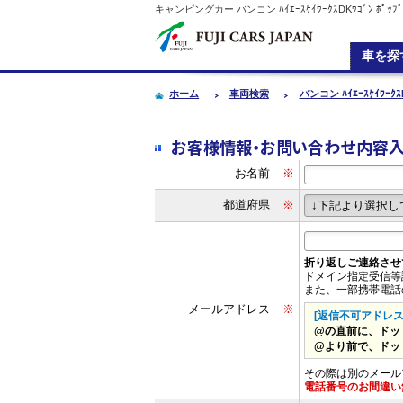
キャンピングカー
バンコン
ﾊｲｴｰｽｹｲﾜｰｸｽDKﾜｺﾞﾝ
車を探
ホーム
車両検索
バンコン ﾊｲｴｰｽｹｲﾜｰｸｽ
お客様情報・お問い合わせ内容
お名前
※
都道府県
※
折り返しご連絡させ
ドメイン指定受信等
また、一部携帯電話
メールアドレス
※
[返信不可アドレス
@の直前に、ドット 
@より前で、ドット
その際は別のメール
電話番号のお間違い