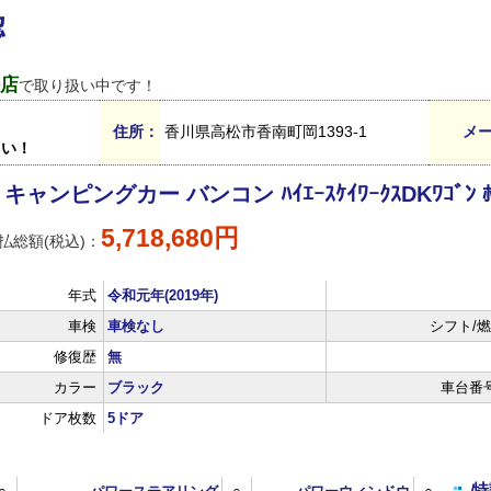
認
松店
で取り扱い中です！
住所：
香川県高松市香南町岡1393-1
メ
さい！
キャンピングカー バンコン ﾊｲｴｰｽｹｲﾜｰｸｽDKﾜｺﾞﾝ ﾎ
5,718,680円
払総額(税込)：
年式
令和元年(2019年)
車検
車検なし
シフト/燃
修復歴
無
カラー
ブラック
車台番号
ドア枚数
5ドア
特