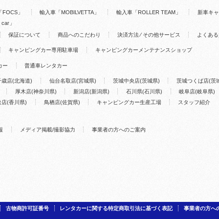
FOCS」
輸入車「MOBILVETTA」
輸入車「ROLLER TEAM」
新車キャ
 car」
保証について
商品へのこだわり
決済方法 ⁄ その他サービス
よくある
キャンピングカー専用駐車場
キャンピングカーメンテナンスショップ
カー
普通車レンタカー
千歳店(北海道)
仙台名取店(宮城県)
茨城中央店(茨城県)
茨城つくば店(茨
厚木店(神奈川県)
新潟店(新潟県)
石川県(石川県)
岐阜店(岐阜県)
店(香川県)
鳥栖店(佐賀県)
キャンピングカー生産工場
スタッフ紹介
報
メディア掲載/撮影協力
事業者の方へのご案内
古物商許可証番号
レンタカーに関する特定商取引法に基づく表記
事業者の方へ