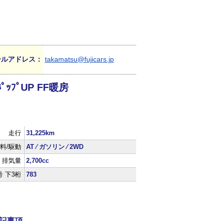
ールアドレス：
takamatsu@fujicars.jp
ﾟｯﾌﾟUP FF暖房
走行
31,225km
料/駆動
AT ⁄ ガソリン ⁄ 2WD
排気量
2,700cc
 下3桁
783
記事項