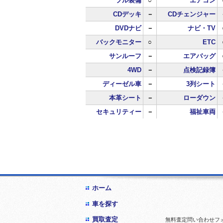
フル装備
○
エアコン
CDデッキ
－
CDチェンジャー
DVDナビ
－
ナビ・TV
バックモニター
○
ETC
サンルーフ
－
エアバッグ
4WD
－
点検記録簿
ディーゼル車
－
3列シート
本革シート
－
ローダウン
セキュリティー
－
福祉車両
ホーム
車を探す
買取査定
無料査定問い合わせフ