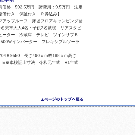
両価格：592.5万円 諸費用：9.5万円 法定
整備付き 保証付き Ｒ券込み】
プアップルーフ 床堀フロアキャンピング登
9名乗車大人4名・子供2名就寝 リアスタビ
ヒーター 冷蔵庫 テレビ ツインサブＢ
1500Ｗインバーター フレキシブルソーラ
704Ｒ9550 長さ490ｃｍ幅188ｃｍ高さ
9ｃｍ※車検証上寸法 令和元年式 R1年式