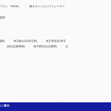
ブコン「NOVA」
輸入キャンピングトレーラー
質問
城県)
埼玉狭山店(埼玉県)
埼玉寄居店(埼玉
浜松店(静岡県)
神戸西宮店(兵庫県)
広
のご案内