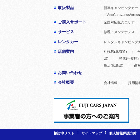
取扱製品
新車キャンピングカー「
「AceCaravans/Across
ご購入サポート
全国対応販売エリア
サービス
修理・メンテナンス
レンタカー
レンタルキャンピング
店舗案内
札幌店(北海道)
県)
柏店(千葉県)
島店(広島県)
高松
お問い合わせ
会社概要
会社情報
採用情
検討中リスト
サイトマップ
個人情報保護方針