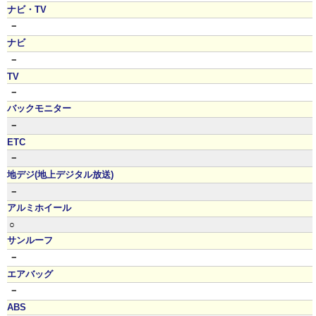
ナビ・TV
－
ナビ
－
TV
－
バックモニター
－
ETC
－
地デジ(地上デジタル放送)
－
アルミホイール
○
サンルーフ
－
エアバッグ
－
ABS