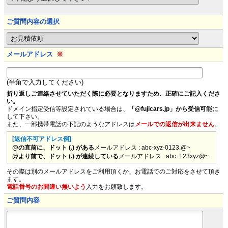
ご質問内容の選択
メールアドレス
※
(半角で入力してください)
折り返しご連絡させていただく際に必要となりますため、正確にご記入くださ
い。
ドメイン指定受信等設定されている場合は、
「@fujicars.jp」から受信可能
に
して下さい。
また、一部携帯電話の下記のようなアドレスは
メールでの返信が出来ません
。
[返信不可アドレス例]
@の直前に、ドット (.) がある
メールアドレス : abc-xyz-0123.@~
@より前で、ドット (.) が連続している
メールアドレス : abc..123xyz@~
その際は別のメールアドレスをご利用頂くか、お電話でのご対応をさせて頂き
ます。
電話番号のお間違い無いよう
入力をお願致します。
ご質問内容