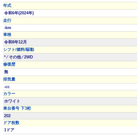
年式
令和6年(2024年)
走行
-km
車検
令和8年12月
シフト/燃料/駆動
* ⁄ その他 ⁄ 2WD
修復歴
無
排気量
-cc
カラー
ホワイト
車台番号 下3桁
202
ドア枚数
1ドア