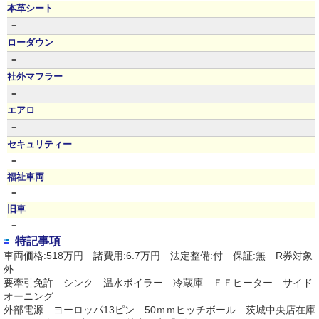
本革シート
－
ローダウン
－
社外マフラー
－
エアロ
－
セキュリティー
－
福祉車両
－
旧車
－
特記事項
車両価格:518万円 諸費用:6.7万円 法定整備:付 保証:無 R券対象
外
要牽引免許 シンク 温水ボイラー 冷蔵庫 ＦＦヒーター サイド
オーニング
外部電源 ヨーロッパ13ピン 50ｍｍヒッチボール 茨城中央店在庫