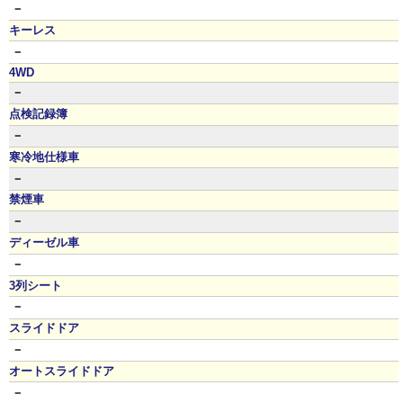
－
キーレス
－
4WD
－
点検記録簿
－
寒冷地仕様車
－
禁煙車
－
ディーゼル車
－
3列シート
－
スライドドア
－
オートスライドドア
－