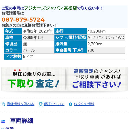
フジカーズジャパン 高松店
ご覧の車両は
で取り扱い中！
お電話番号は
087-879-5724
お急ぎの方は直接お電話下さい！
年式
令和2年(2020年)
走行
40,206km
車検
令和8年1月
シフト/燃料/駆動
AT / ガソリン / 4WD
修復歴
無
排気量
2,700cc
カラー
パール
車台番号 下3桁
738
ドア枚数
5ドア
店舗情報を調べる
保証について
お役立ち情報
車両詳細