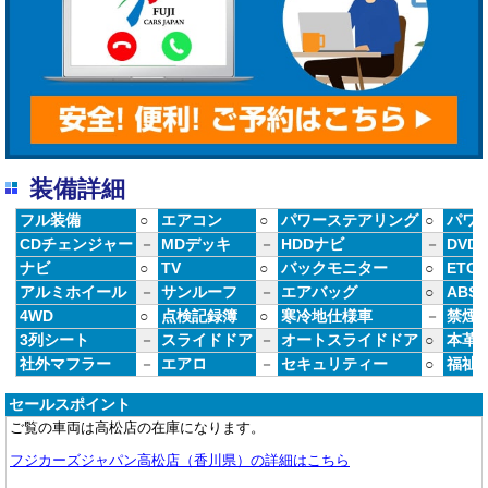
装備詳細
フル装備
○
エアコン
○
パワーステアリング
○
パワ
CDチェンジャー
－
MDデッキ
－
HDDナビ
－
DVD
ナビ
○
TV
○
バックモニター
○
ETC
アルミホイール
－
サンルーフ
－
エアバッグ
○
ABS
4WD
○
点検記録簿
○
寒冷地仕様車
－
禁煙
3列シート
－
スライドドア
－
オートスライドドア
○
本革
社外マフラー
－
エアロ
－
セキュリティー
○
福祉
セールスポイント
ご覧の車両は高松店の在庫になります。
フジカーズジャパン高松店（香川県）の詳細はこちら