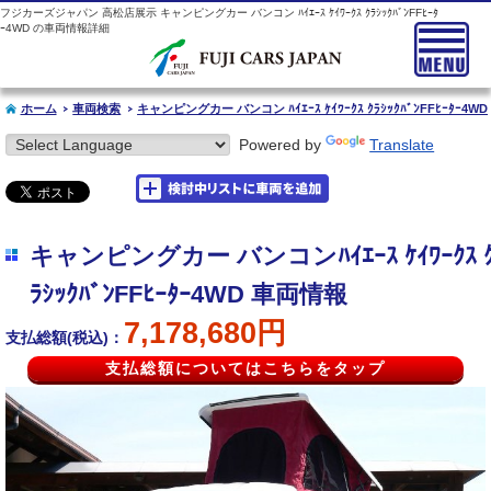
フジカーズジャパン 高松店展示 キャンピングカー バンコン ﾊｲｴｰｽ ｹｲﾜｰｸｽ ｸﾗｼｯｸﾊﾞﾝFFﾋｰﾀ
ｰ4WD の車両情報詳細
ホーム
車両検索
キャンピングカー バンコン ﾊｲｴｰｽ ｹｲﾜｰｸｽ ｸﾗｼｯｸﾊﾞﾝFFﾋｰﾀｰ4WD
Powered by
Translate
キャンピングカー バンコンﾊｲｴｰｽ ｹｲﾜｰｸｽ 
ﾗｼｯｸﾊﾞﾝFFﾋｰﾀｰ4WD 車両情報
7,178,680円
支払総額(税込)：
支払総額についてはこちらをタップ