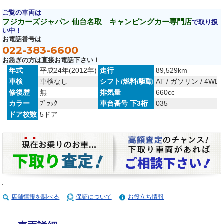
ご覧の車両は
フジカーズジャパン 仙台名取 キャンピングカー専門店
で取り扱
い中！
お電話番号は
022-383-6600
お急ぎの方は直接お電話下さい！
年式
平成24年(2012年)
走行
89,529km
車検
車検なし
シフト/燃料/駆動
AT / ガソリン / 4WD
修復歴
無
排気量
660cc
カラー
ﾌﾞﾗｯｸ
車台番号 下3桁
035
ドア枚数
5ドア
店舗情報を調べる
保証について
お役立ち情報