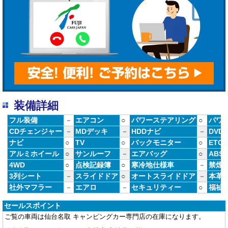
装備詳細
フル装備
－
エアコン
○
パワーステアリング
○
パワ
CDチェンジャー
－
MDデッキ
－
HDDナビ
－
DVD
ナビ
○
TV
○
バックモニター
○
ETC
アルミホイール
○
サンルーフ
－
エアバッグ
○
ABS
4WD
○
点検記録簿
○
寒冷地仕様車
－
禁煙
3列シート
－
スライドドア
○
オートスライドドア
－
本革
社外マフラー
－
エアロ
－
セキュリティー
○
福祉
セールスポイント
ご覧の車両は仙台名取 キャンピングカー専門店の在庫になります。