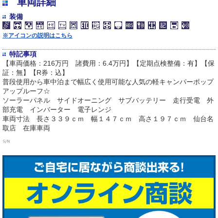
車両詳細
装備
※アイコンの説明はこちら
特記事項
【車両価格：216万円 諸費用：6.4万円】【定期点検整備：有】【保
証：無】【R券：込】
普段使用から車中泊まで幅広く使用可能な人気の軽キャンパーポップ
アップルーフ☆
ソーラーパネル サイドオーニング サブバッテリー 走行受電 外
部充電 インバーター 電子レンジ
車両寸法 長さ３３９ｃｍ 幅１４７ｃｍ 高さ１９７ｃｍ 仙台名
取店 在庫車両