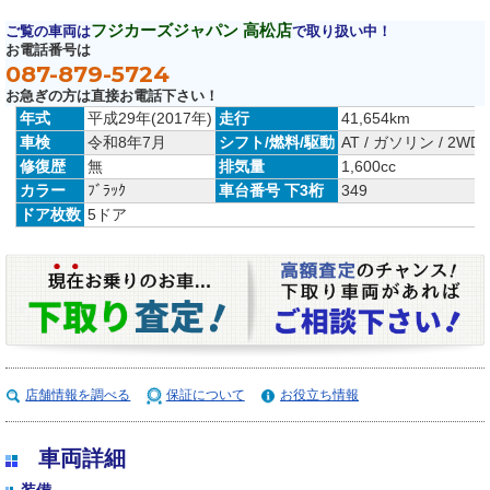
フジカーズジャパン 高松店
ご覧の車両は
で取り扱い中！
お電話番号は
087-879-5724
お急ぎの方は直接お電話下さい！
年式
平成29年(2017年)
走行
41,654km
車検
令和8年7月
シフト/燃料/駆動
AT / ガソリン / 2WD
修復歴
無
排気量
1,600cc
カラー
ﾌﾞﾗｯｸ
車台番号 下3桁
349
ドア枚数
5ドア
店舗情報を調べる
保証について
お役立ち情報
車両詳細