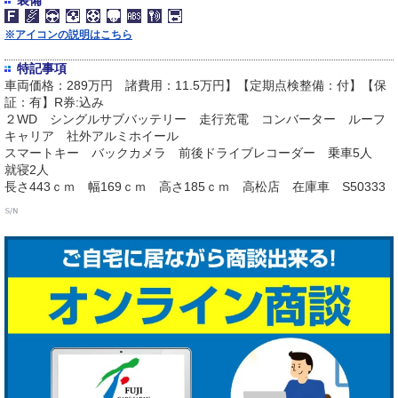
装備
※アイコンの説明はこちら
特記事項
車両価格：289万円 諸費用：11.5万円】【定期点検整備：付】【保
証：有】R券:込み
２WD シングルサブバッテリー 走行充電 コンバーター ルーフ
キャリア 社外アルミホイール
スマートキー バックカメラ 前後ドライブレコーダー 乗車5人
就寝2人
長さ443ｃｍ 幅169ｃｍ 高さ185ｃｍ 高松店 在庫車 S50333