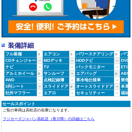
装備詳細
フル装備
○
エアコン
○
パワーステアリング
○
パワ
CDチェンジャー
－
MDデッキ
－
HDDナビ
－
DVD
ナビ
－
TV
－
バックモニター
－
ETC
アルミホイール
○
サンルーフ
－
エアバッグ
○
ABS
4WD
－
点検記録簿
－
寒冷地仕様車
－
禁煙
3列シート
－
スライドドア
○
オートスライドドア
－
本革
社外マフラー
－
エアロ
－
セキュリティー
－
福祉
セールスポイント
ご覧の車両は高松店の在庫になります。
フジカーズジャパン高松店（香川県）の詳細はこちら