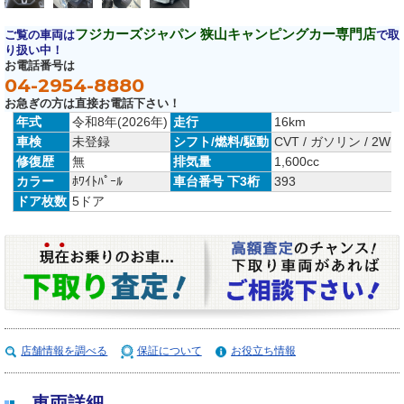
フジカーズジャパン 狭山キャンピングカー専門店
ご覧の車両は
で取
り扱い中！
お電話番号は
04-2954-8880
お急ぎの方は直接お電話下さい！
年式
令和8年(2026年)
走行
16km
車検
未登録
シフト/燃料/駆動
CVT / ガソリン / 2WD
修復歴
無
排気量
1,600cc
カラー
ﾎﾜｲﾄﾊﾟｰﾙ
車台番号 下3桁
393
ドア枚数
5ドア
店舗情報を調べる
保証について
お役立ち情報
車両詳細