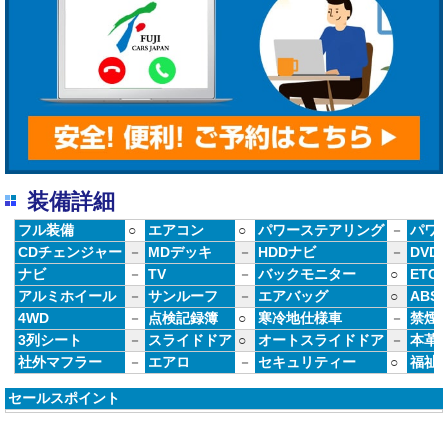
装備詳細
フル装備
○
エアコン
○
パワーステアリング
－
パワ
CDチェンジャー
－
MDデッキ
－
HDDナビ
－
DVD
ナビ
－
TV
－
バックモニター
○
ETC
アルミホイール
－
サンルーフ
－
エアバッグ
○
ABS
4WD
－
点検記録簿
○
寒冷地仕様車
－
禁煙
3列シート
－
スライドドア
○
オートスライドドア
－
本革
社外マフラー
－
エアロ
－
セキュリティー
○
福祉
セールスポイント