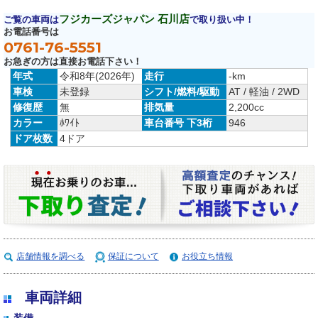
フジカーズジャパン 石川店
ご覧の車両は
で取り扱い中！
お電話番号は
0761-76-5551
お急ぎの方は直接お電話下さい！
年式
令和8年(2026年)
走行
-km
車検
未登録
シフト/燃料/駆動
AT / 軽油 / 2WD
修復歴
無
排気量
2,200cc
カラー
ﾎﾜｲﾄ
車台番号 下3桁
946
ドア枚数
4ドア
店舗情報を調べる
保証について
お役立ち情報
車両詳細
装備