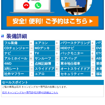
装備詳細
フル装備
○
エアコン
○
パワーステアリング
○
パワ
CDチェンジャー
－
MDデッキ
－
HDDナビ
－
DVD
ナビ
○
TV
○
バックモニター
○
ETC
アルミホイール
○
サンルーフ
－
エアバッグ
○
ABS
4WD
－
点検記録簿
－
寒冷地仕様車
－
禁煙
3列シート
－
スライドドア
○
オートスライドドア
－
本革
社外マフラー
－
エアロ
－
セキュリティー
○
福祉
セールスポイント
​ご覧の車両は石川 キャンピングカー専門店の在庫になります。
石川 キャンピングカー専門店(石川県)の詳細はこちら