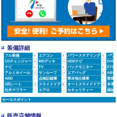
装備詳細
フル装備
○
エアコン
○
パワーステアリング
○
パワ
CDチェンジャー
－
MDデッキ
－
HDDナビ
－
DVD
ナビ
○
TV
○
バックモニター
○
ETC
アルミホイール
－
サンルーフ
－
エアバッグ
○
ABS
4WD
－
点検記録簿
－
寒冷地仕様車
－
禁煙
3列シート
－
スライドドア
○
オートスライドドア
－
本革
社外マフラー
－
エアロ
－
セキュリティー
－
福祉
セールスポイント
販売店舗情報