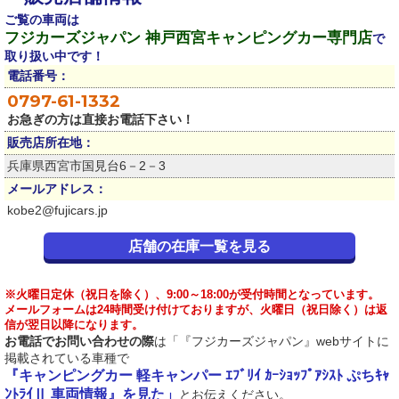
ご覧の車両は
フジカーズジャパン 神戸西宮キャンピングカー専門店
で
取り扱い中です！
電話番号：
0797-61-1332
お急ぎの方は直接お電話下さい！
販売店所在地：
兵庫県西宮市国見台6－2－3
メールアドレス：
kobe2@fujicars.jp
店舗の在庫一覧を見る
※火曜日定休（祝日を除く）、9:00～18:00が受付時間となっています。
メールフォームは24時間受け付けておりますが、火曜日（祝日除く）は返
信が翌日以降になります。
お電話でお問い合わせの際
は「『フジカーズジャパン』webサイトに
掲載されている車種で
『キャンピングカー 軽キャンパー ｴﾌﾞﾘｲ ｶｰｼｮｯﾌﾟｱｼｽﾄ ぷちｷｬ
ﾝﾄﾗｲⅡ 車両情報』を見た」
とお伝えください。