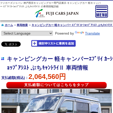
フジカーズジャパン 神戸西宮キャンピングカー専門店展示 キャンピングカー 軽キャンパ
ー ｴﾌﾞﾘｲ ｶｰｼｮｯﾌﾟｱｼｽﾄ ぷちｷｬﾝﾄﾗｲⅡ の車両情報詳細
ホーム
車両検索
キャンピングカー 軽キャンパー ｴﾌﾞﾘｲ ｶｰｼｮｯﾌﾟｱｼｽﾄ ぷちｷｬﾝﾄﾗ
Powered by
Translate
キャンピングカー 軽キャンパーｴﾌﾞﾘｲ ｶｰｼ
ｮｯﾌﾟｱｼｽﾄ ぷちｷｬﾝﾄﾗｲⅡ 車両情報
2,064,560円
支払総額(税込)：
支払総額についてはこちらをタップ