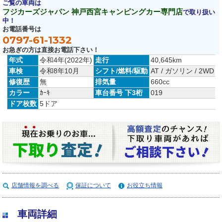
ご覧の車両は
フジカーズジャパン 神戸西宮キャンピングカー専門店
で取り扱い
中！
お電話番号は
0797-61-1332
お急ぎの方は直接お電話下さい！
年式
令和4年(2022年)
走行
40,645km
車検
令和8年10月
シフト/燃料/駆動
AT / ガソリン / 2WD
修復歴
無
排気量
660cc
カラー
ｶｰｷ
車台番号 下3桁
019
ドア枚数
5ドア
店舗情報を調べる
保証について
お役立ち情報
車両詳細