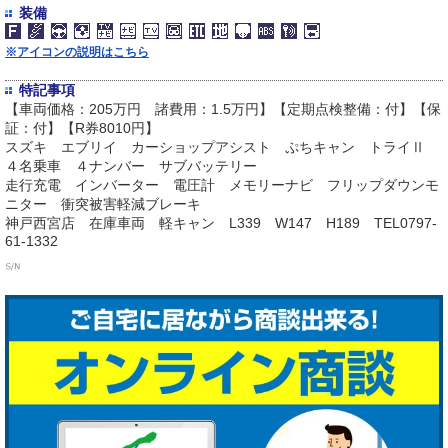
装備
※アイコンの説明はこちら
特記事項
【車両価格：205万円 諸費用：1.5万円】【定期点検整備：付】【保
証：付】【R券8010円】
スズキ エブリイ カーショップアシスト ぷちキャン トライⅡ
４名乗車 ４ナンバー サブバッテリー
走行充電 インバーター 電圧計 メモリーナビ フリップダウンモ
ニター 衝突被害軽減ブレーキ
神戸西宮店 在庫車両 軽キャン L339 W147 H189 TEL0797-
61-1332