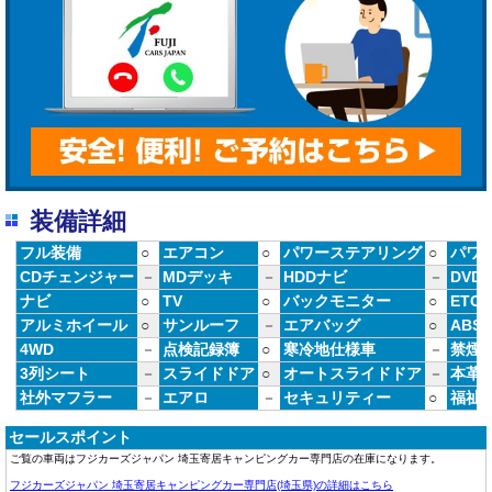
装備詳細
フル装備
○
エアコン
○
パワーステアリング
○
パワ
CDチェンジャー
－
MDデッキ
－
HDDナビ
－
DVD
ナビ
○
TV
○
バックモニター
○
ETC
アルミホイール
○
サンルーフ
－
エアバッグ
○
ABS
4WD
－
点検記録簿
○
寒冷地仕様車
－
禁煙
3列シート
－
スライドドア
○
オートスライドドア
－
本革
社外マフラー
－
エアロ
－
セキュリティー
○
福祉
セールスポイント
ご覧の車両はフジカーズジャパン 埼玉寄居キャンピングカー専門店の在庫になります。
フジカーズジャパン 埼玉寄居キャンピングカー専門店(埼玉県)の詳細はこちら