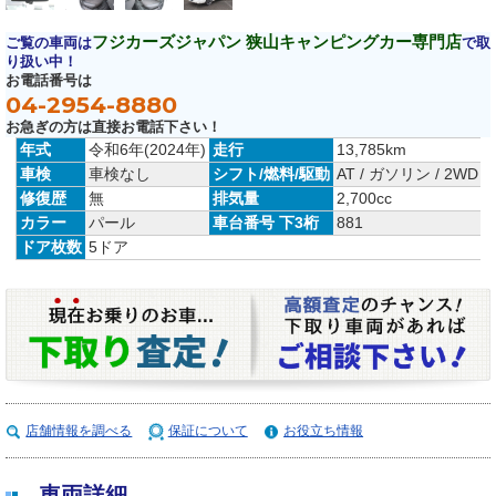
フジカーズジャパン 狭山キャンピングカー専門店
ご覧の車両は
で取
り扱い中！
お電話番号は
04-2954-8880
お急ぎの方は直接お電話下さい！
年式
令和6年(2024年)
走行
13,785km
車検
車検なし
シフト/燃料/駆動
AT / ガソリン / 2WD
修復歴
無
排気量
2,700cc
カラー
パール
車台番号 下3桁
881
ドア枚数
5ドア
店舗情報を調べる
保証について
お役立ち情報
車両詳細