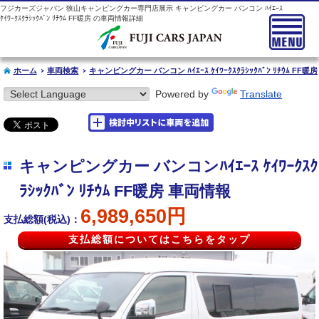
フジカーズジャパン 狭山キャンピングカー専門店展示 キャンピングカー バンコン ﾊｲｴｰｽ
ｹｲﾜｰｸｽｸﾗｼｯｸﾊﾞﾝ ﾘﾁｳﾑ FF暖房 の車両情報詳細
ホーム
車両検索
キャンピングカー バンコン ﾊｲｴｰｽ ｹｲﾜｰｸｽｸﾗｼｯｸﾊﾞﾝ ﾘﾁｳﾑ FF暖房
Powered by
Translate
キャンピングカー バンコンﾊｲｴｰｽ ｹｲﾜｰｸｽｸ
ﾗｼｯｸﾊﾞﾝ ﾘﾁｳﾑ FF暖房 車両情報
6,989,650円
支払総額(税込)：
支払総額についてはこちらをタップ