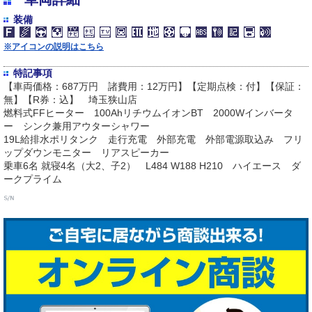
装備
※アイコンの説明はこちら
特記事項
【車両価格：687万円 諸費用：12万円】【定期点検：付】【保証：
無】【R券：込】 埼玉狭山店
燃料式FFヒーター 100AhリチウムイオンBT 2000Wインバータ
ー シンク兼用アウターシャワー
19L給排水ポリタンク 走行充電 外部充電 外部電源取込み フリ
ップダウンモニター リアスピーカー
乗車6名 就寝4名（大2、子2） L484 W188 H210 ハイエース ダ
ークプライム