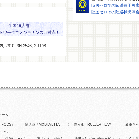
陸送ゼロでの陸送費用検
陸送ゼロでの陸送状況照
全国16店舗！
トワークでメンテナンスも対応！
9, 7610, 3H-2546, 2-1198
ォーム
FOCS」
輸入車「MOBILVETTA」
輸入車「ROLLER TEAM」
新車キャ
s car」
保証について
商品へのこだわり
決済方法 ⁄ その他サービス
よくある