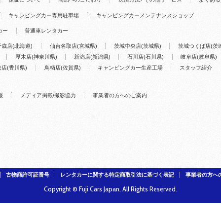
キャンピングカー専用駐車場
キャンピングカーメンテナンスショップ
カー
普通車レンタカー
千歳店(北海道)
仙台名取店(宮城県)
茨城中央店(茨城県)
茨城つくば店(茨
厚木店(神奈川県)
新潟店(新潟県)
石川店(石川県)
岐阜店(岐阜県)
店(香川県)
鳥栖店(佐賀県)
キャンピングカー生産工場
スタッフ紹介
報
メディア掲載/撮影協力
事業者の方へのご案内
古物商許可証番号
レンタカーに関する特定商取引法に基づく表記
事業者の方へ
Copyright © Fuji Cars Japan, All Rights Reserved.