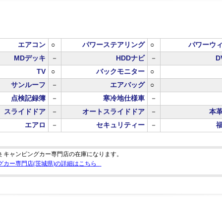
エアコン
○
パワーステアリング
○
パワーウ
MDデッキ
－
HDDナビ
－
D
TV
○
バックモニター
○
サンルーフ
－
エアバッグ
○
点検記録簿
－
寒冷地仕様車
－
スライドドア
－
オートスライドドア
－
本
エアロ
－
セキュリティー
－
央 キャンピングカー専門店の在庫になります。
グカー専門店(茨城県)の詳細はこちら