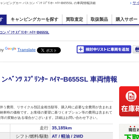
サ
カー バスコン ﾍﾞﾝﾂ ｽﾌﾟﾘﾝﾀｰ ﾊｲﾏｰB655SL の車両情報詳細
す
キャンピングカーを探す
買取査定
取扱製品
購入サポー
ﾞﾝﾂ ｽﾌﾟﾘﾝﾀｰ ﾊｲﾏｰB655SL
by
Translate
ﾂ ｽﾌﾟﾘﾝﾀｰ ﾊｲﾏｰB655SL 車両情報
伴う費用、リサイクル預託金相当額等、購入時に必要な全費用が含まれま
店頭納車時の価格です。お客様の要望に基づくオプション等の費用は含まれて
額等の変動がある場合がございます。詳細はお問い合わせ下さい。
走行
35,185km
シフト/燃料/駆動
AT / 軽油 / 2WD