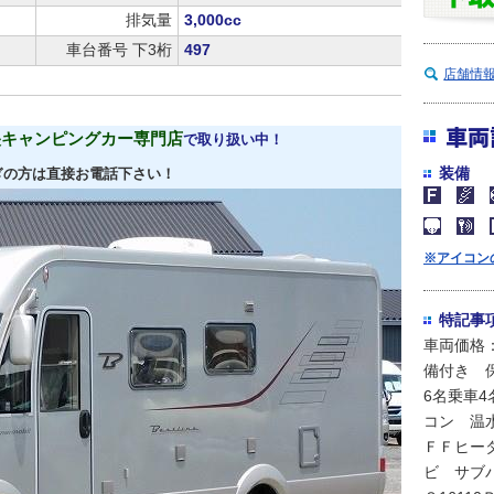
排気量
3,000cc
車台番号 下3桁
497
店舗情
車両
央キャンピングカー専門店
で取り扱い中！
装備
ぎの方は直接お電話下さい！
※アイコン
特記事
車両価格：
備付き 
6名乗車
コン 温
ＦＦヒー
ビ サブ