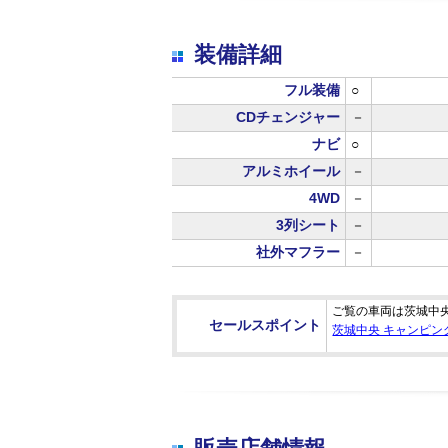
装備詳細
フル装備
○
CDチェンジャー
－
ナビ
○
アルミホイール
－
4WD
－
3列シート
－
社外マフラー
－
ご覧の車両は茨城中
セールスポイント
茨城中央 キャンピン