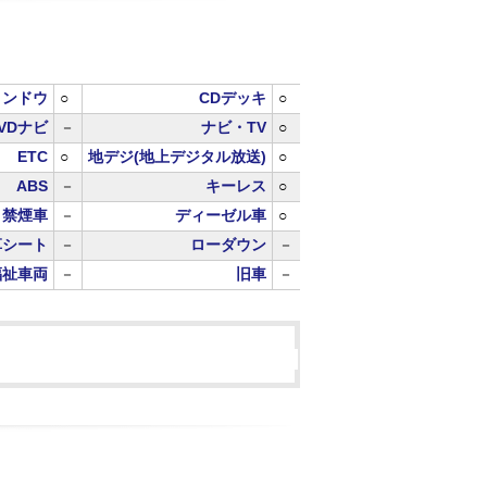
ィンドウ
○
CDデッキ
○
VDナビ
－
ナビ・TV
○
ETC
○
地デジ(地上デジタル放送)
○
ABS
－
キーレス
○
禁煙車
－
ディーゼル車
○
革シート
－
ローダウン
－
福祉車両
－
旧車
－