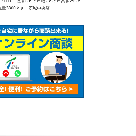
Ｒ21110 長さ699ｃｍ幅235ｃｍ高さ295ｃ
量3800ｋｇ 茨城中央店