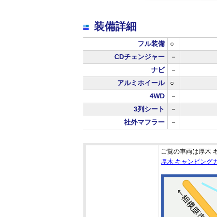
装備詳細
フル装備
○
CDチェンジャー
－
ナビ
－
アルミホイール
○
4WD
－
3列シート
－
社外マフラー
－
ご覧の車両は厚木 
厚木 キャンピング