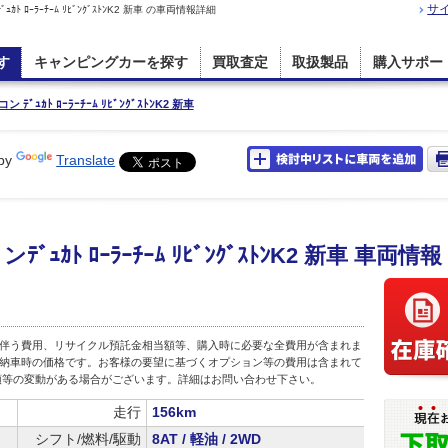
サ
ｰﾗｰﾁｰﾑ ﾘﾋﾞﾝｸﾞｽﾄﾝK2 新車 の車両情報詳細
す
キャンピングカーを探す
買取査定
取扱製品
購入サポー
ﾞｭｶﾄ ﾛｰﾗｰﾁｰﾑ ﾘﾋﾞﾝｸﾞｽﾄﾝK2 新車
by
Translate
ｶﾄ ﾛｰﾗｰﾁｰﾑ ﾘﾋﾞﾝｸﾞｽﾄﾝK2 新車 車両情報
伴う費用、リサイクル預託金相当額等、購入時に必要な全費用が含まれま
店頭納車時の価格です。お客様の要望に基づくオプション等の費用は含まれて
額等の変動がある場合がございます。詳細はお問い合わせ下さい。
走行
156km
シフト/燃料/駆動
8AT / 軽油 / 2WD