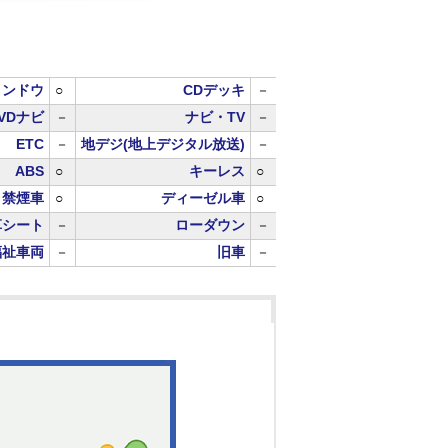
ィンドウ
○
CDデッキ
－
VDナビ
－
ナビ・TV
－
ETC
－
地デジ(地上デジタル放送)
－
ABS
○
キーレス
○
禁煙車
○
ディーゼル車
○
革シート
－
ローダウン
－
福祉車両
－
旧車
－