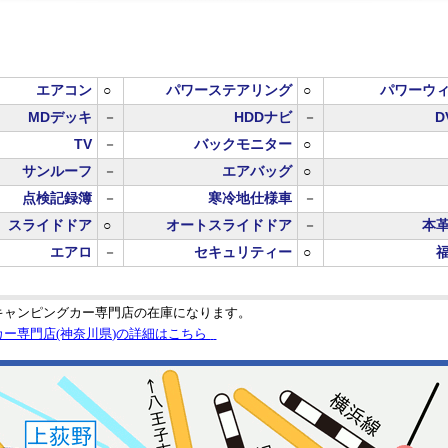
エアコン
○
パワーステアリング
○
パワーウ
MDデッキ
－
HDDナビ
－
D
TV
－
バックモニター
○
サンルーフ
－
エアバッグ
○
点検記録簿
－
寒冷地仕様車
－
スライドドア
○
オートスライドドア
－
本
エアロ
－
セキュリティー
○
キャンピングカー専門店の在庫になります。
カー専門店(神奈川県)の詳細はこちら