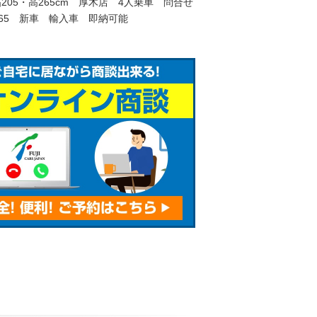
幅205・高265cm 厚木店 4人乗車 問合せ
965 新車 輸入車 即納可能