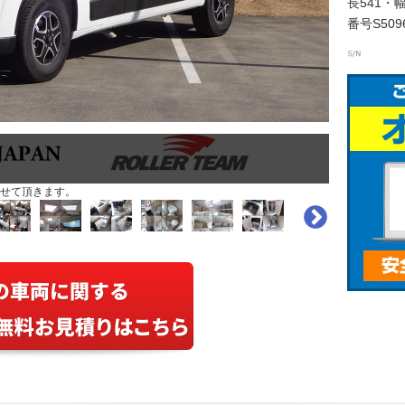
長541・
番号S50
せて頂きます。