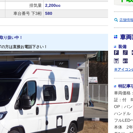
排気量
2,200cc
車台番号 下3桁
580
店舗情
車両
取り扱い中！
装備
ぎの方は直接お電話下さい！
※アイコン
特記事
車両価格：1
証：付 
OP：バ
ハンドル
フルLE
本体 2年/