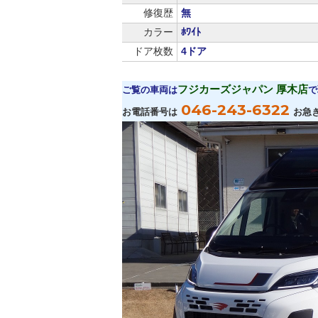
修復歴
無
カラー
ﾎﾜｲﾄ
ドア枚数
4ドア
フジカーズジャパン 厚木店
ご覧の車両は
で
046-243-6322
お電話番号は
お急