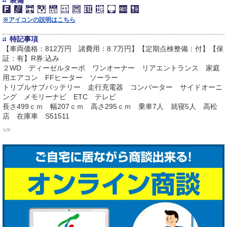
装備
※アイコンの説明はこちら
特記事項
【車両価格：812万円 諸費用：8.7万円】【定期点検整備：付】【保
証：有】R券:込み
２WD ディーゼルターボ ワンオーナー リアエントランス 家庭
用エアコン FFヒーター ソーラー
トリプルサブバッテリー 走行充電器 コンバーター サイドオーニ
ング メモリーナビ ETC テレビ
長さ499ｃｍ 幅207ｃｍ 高さ295ｃｍ 乗車7人 就寝5人 高松
店 在庫車 S51511