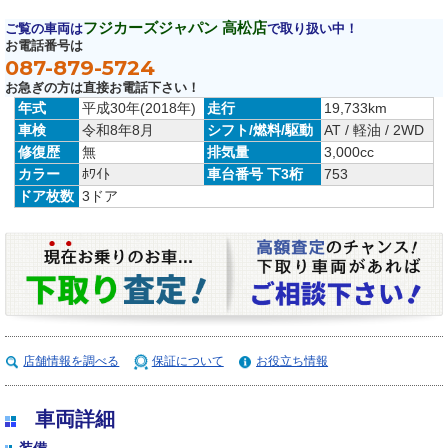
フジカーズジャパン 高松店
ご覧の車両は
で取り扱い中！
お電話番号は
087-879-5724
お急ぎの方は直接お電話下さい！
年式
平成30年(2018年)
走行
19,733km
車検
令和8年8月
シフト/燃料/駆動
AT / 軽油 / 2WD
修復歴
無
排気量
3,000cc
カラー
ﾎﾜｲﾄ
車台番号 下3桁
753
ドア枚数
3ドア
店舗情報を調べる
保証について
お役立ち情報
車両詳細