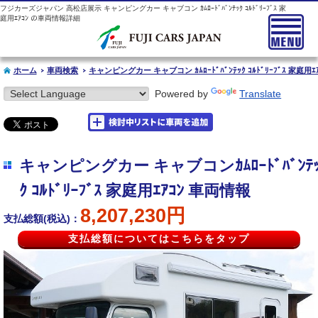
フジカーズジャパン 高松店展示 キャンピングカー キャブコン ｶﾑﾛｰﾄﾞﾊﾞﾝﾃｯｸ ｺﾙﾄﾞﾘｰﾌﾞｽ 家
庭用ｴｱｺﾝ の車両情報詳細
ホーム
車両検索
キャンピングカー キャブコン ｶﾑﾛｰﾄﾞﾊﾞﾝﾃｯｸ ｺﾙﾄﾞﾘｰﾌﾞｽ 家庭用ｴ
Powered by
Translate
キャンピングカー キャブコンｶﾑﾛｰﾄﾞﾊﾞﾝﾃ
ｸ ｺﾙﾄﾞﾘｰﾌﾞｽ 家庭用ｴｱｺﾝ 車両情報
8,207,230円
支払総額(税込)：
支払総額についてはこちらをタップ