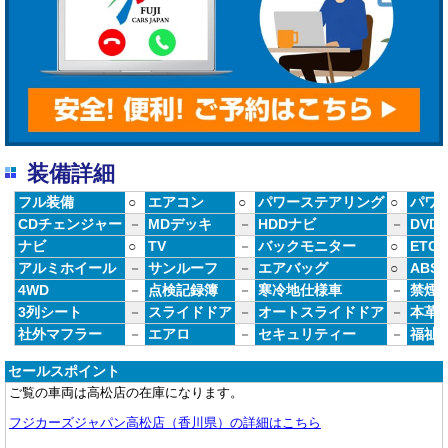
装備詳細
フル装備
○
エアコン
○
パワーステアリング
○
パワ
CDチェンジャー
－
MDデッキ
－
HDDナビ
－
DVD
ナビ
○
TV
－
バックモニター
○
ETC
アルミホイール
－
サンルーフ
－
エアバッグ
○
ABS
4WD
－
点検記録簿
－
寒冷地仕様車
－
禁煙
3列シート
－
スライドドア
－
オートスライドドア
－
本革
社外マフラー
－
エアロ
－
セキュリティー
－
福祉
セールスポイント
ご覧の車両は高松店の在庫になります。
フジカーズジャパン高松店（香川県）の詳細はこちら