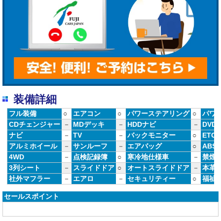
装備詳細
フル装備
○
エアコン
○
パワーステアリング
○
パワ
CDチェンジャー
－
MDデッキ
－
HDDナビ
－
DVD
ナビ
－
TV
－
バックモニター
○
ETC
アルミホイール
－
サンルーフ
－
エアバッグ
○
ABS
4WD
－
点検記録簿
○
寒冷地仕様車
－
禁煙
3列シート
－
スライドドア
○
オートスライドドア
－
本革
社外マフラー
－
エアロ
－
セキュリティー
○
福祉
セールスポイント