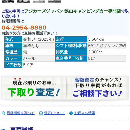
フジカーズジャパン 狭山キャンピングカー専門店
ご覧の車両は
で取
り扱い中！
お電話番号は
04-2954-8880
お急ぎの方は直接お電話下さい！
年式
令和5年(2023年)
走行
3,564km
車検
車検なし
シフト/燃料/駆動
6AT / ガソリン / 2WD
修復歴
無
排気量
2,000cc
カラー
パール
車台番号 下3桁
517
ドア枚数
5ドア
店舗情報を調べる
保証について
お役立ち情報
車両詳細