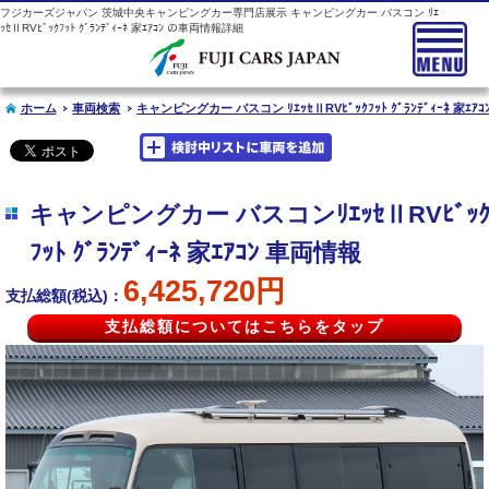
フジカーズジャパン 茨城中央キャンピングカー専門店展示 キャンピングカー バスコン ﾘｴ
ｯｾⅡRVﾋﾞｯｸﾌｯﾄ ｸﾞﾗﾝﾃﾞｨｰﾈ 家ｴｱｺﾝ の車両情報詳細
ホーム
車両検索
キャンピングカー バスコン ﾘｴｯｾⅡRVﾋﾞｯｸﾌｯﾄ ｸﾞﾗﾝﾃﾞｨｰﾈ 家ｴｱｺ
キャンピングカー バスコンﾘｴｯｾⅡRVﾋﾞｯ
ﾌｯﾄ ｸﾞﾗﾝﾃﾞｨｰﾈ 家ｴｱｺﾝ 車両情報
6,425,720円
支払総額(税込)：
支払総額についてはこちらをタップ