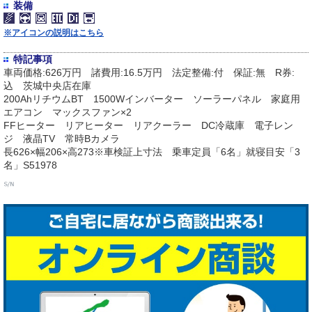
装備
※アイコンの説明はこちら
特記事項
車両価格:626万円 諸費用:16.5万円 法定整備:付 保証:無 R券:
込 茨城中央店在庫
200AhリチウムBT 1500Wインバーター ソーラーパネル 家庭用
エアコン マックスファン×2
FFヒーター リアヒーター リアクーラー DC冷蔵庫 電子レン
ジ 液晶TV 常時Bカメラ
長626×幅206×高273※車検証上寸法 乗車定員「6名」就寝目安「3
名」S51978