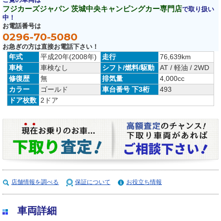
フジカーズジャパン 茨城中央キャンピングカー専門店
で取り扱い
中！
お電話番号は
0296-70-5080
お急ぎの方は直接お電話下さい！
年式
平成20年(2008年)
走行
76,639km
車検
車検なし
シフト/燃料/駆動
AT / 軽油 / 2WD
修復歴
無
排気量
4,000cc
カラー
ゴールド
車台番号 下3桁
493
ドア枚数
2ドア
店舗情報を調べる
保証について
お役立ち情報
車両詳細