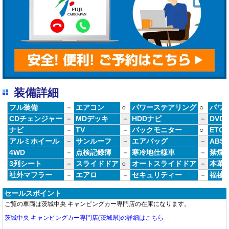
装備詳細
フル装備
－
エアコン
○
パワーステアリング
○
パワ
CDチェンジャー
－
MDデッキ
－
HDDナビ
－
DVD
ナビ
－
TV
－
バックモニター
○
ETC
アルミホイール
－
サンルーフ
－
エアバッグ
－
ABS
4WD
－
点検記録簿
－
寒冷地仕様車
－
禁煙
3列シート
－
スライドドア
○
オートスライドドア
－
本革
社外マフラー
－
エアロ
－
セキュリティー
－
福祉
セールスポイント
ご覧の車両は茨城中央 キャンピングカー専門店の在庫になります。
茨城中央 キャンピングカー専門店(茨城県)の詳細はこちら