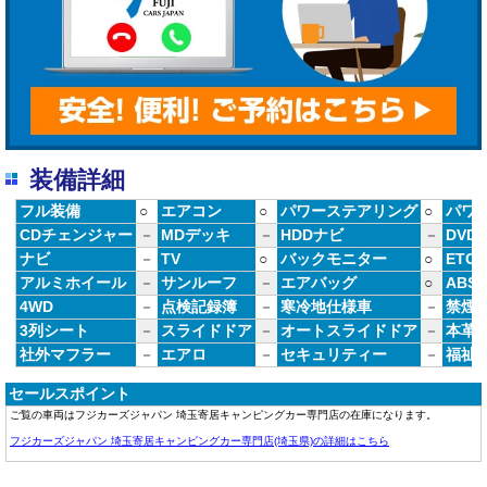
装備詳細
フル装備
○
エアコン
○
パワーステアリング
○
パワ
CDチェンジャー
－
MDデッキ
－
HDDナビ
－
DVD
ナビ
－
TV
○
バックモニター
○
ETC
アルミホイール
－
サンルーフ
－
エアバッグ
○
ABS
4WD
－
点検記録簿
－
寒冷地仕様車
－
禁煙
3列シート
－
スライドドア
－
オートスライドドア
－
本革
社外マフラー
－
エアロ
－
セキュリティー
－
福祉
セールスポイント
ご覧の車両はフジカーズジャパン 埼玉寄居キャンピングカー専門店の在庫になります。
フジカーズジャパン 埼玉寄居キャンピングカー専門店(埼玉県)の詳細はこちら