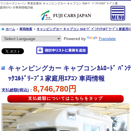
フジカーズジャパン 寄居店展示 キャンピングカー キャブコン ｶﾑﾛｰﾄﾞ ﾊﾞﾝﾃｯｸｺﾙﾄﾞﾘｰﾌﾞｽ 家
庭用ｴｱｺﾝ の車両情報詳細
ホーム
車両検索
キャンピングカー キャブコン ｶﾑﾛｰﾄﾞ ﾊﾞﾝﾃｯｸｺﾙﾄﾞﾘｰﾌﾞｽ 家庭用ｴ
Powered by
Translate
キャンピングカー キャブコンｶﾑﾛｰﾄﾞ ﾊﾞﾝﾃ
ｯｸｺﾙﾄﾞﾘｰﾌﾞｽ 家庭用ｴｱｺﾝ 車両情報
8,746,780円
支払総額(税込)：
支払総額についてはこちらをタップ