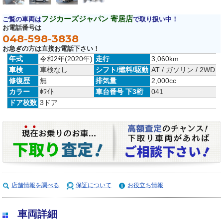
フジカーズジャパン 寄居店
ご覧の車両は
で取り扱い中！
お電話番号は
048-598-3838
お急ぎの方は直接お電話下さい！
年式
令和2年(2020年)
走行
3,060km
車検
車検なし
シフト/燃料/駆動
AT / ガソリン / 2WD
修復歴
無
排気量
2,000cc
カラー
ﾎﾜｲﾄ
車台番号 下3桁
041
ドア枚数
3ドア
店舗情報を調べる
保証について
お役立ち情報
車両詳細