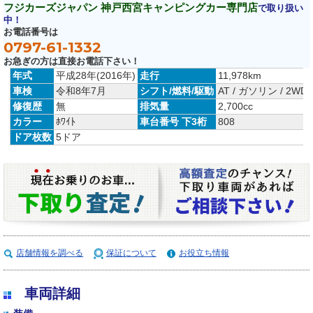
フジカーズジャパン 神戸西宮キャンピングカー専門店
で取り扱い
中！
お電話番号は
0797-61-1332
お急ぎの方は直接お電話下さい！
年式
平成28年(2016年)
走行
11,978km
車検
令和8年7月
シフト/燃料/駆動
AT / ガソリン / 2WD
修復歴
無
排気量
2,700cc
カラー
ﾎﾜｲﾄ
車台番号 下3桁
808
ドア枚数
5ドア
店舗情報を調べる
保証について
お役立ち情報
車両詳細