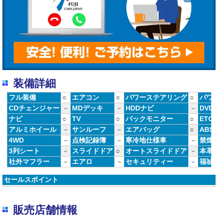
装備詳細
フル装備
○
エアコン
○
パワーステアリング
○
パワ
CDチェンジャー
－
MDデッキ
－
HDDナビ
－
DVD
ナビ
○
TV
○
バックモニター
○
ETC
アルミホイール
－
サンルーフ
－
エアバッグ
○
ABS
4WD
－
点検記録簿
－
寒冷地仕様車
－
禁煙
3列シート
－
スライドドア
○
オートスライドドア
－
本革
社外マフラー
－
エアロ
－
セキュリティー
－
福祉
セールスポイント
販売店舗情報