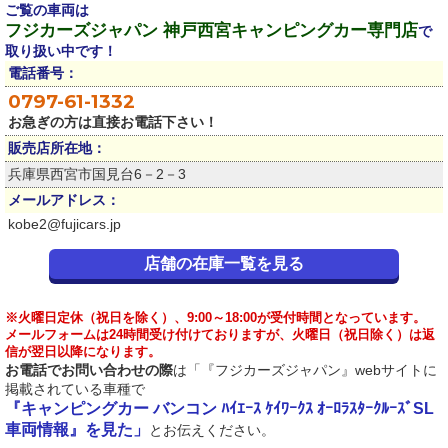
ご覧の車両は
フジカーズジャパン 神戸西宮キャンピングカー専門店
で
取り扱い中です！
電話番号：
0797-61-1332
お急ぎの方は直接お電話下さい！
販売店所在地：
兵庫県西宮市国見台6－2－3
メールアドレス：
kobe2@fujicars.jp
店舗の在庫一覧を見る
※火曜日定休（祝日を除く）、9:00～18:00が受付時間となっています。
メールフォームは24時間受け付けておりますが、火曜日（祝日除く）は返
信が翌日以降になります。
お電話でお問い合わせの際
は「『フジカーズジャパン』webサイトに
掲載されている車種で
『キャンピングカー バンコン ﾊｲｴｰｽ ｹｲﾜｰｸｽ ｵｰﾛﾗｽﾀｰｸﾙｰｽﾞSL
車両情報』を見た」
とお伝えください。