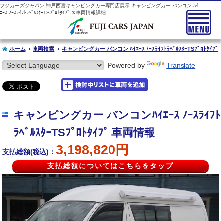
フジカーズジャパン 神戸西宮キャンピングカー専門店展示 キャンピングカー バンコン ﾊｲ
ｴｰｽ ﾉｰｽﾗｲﾌﾄﾗﾍﾞﾙｽﾀｰTSﾌﾟﾛﾄﾀｲﾌﾟ の車両情報詳細
ホーム
車両検索
キャンピングカー バンコン ﾊｲｴｰｽ ﾉｰｽﾗｲﾌﾄﾗﾍﾞﾙｽﾀｰTSﾌﾟﾛﾄﾀｲﾌﾟ
Powered by
Translate
キャンピングカー バンコンﾊｲｴｰｽ ﾉｰｽﾗｲﾌﾄ
ﾗﾍﾞﾙｽﾀｰTSﾌﾟﾛﾄﾀｲﾌﾟ 車両情報
3,198,820円
支払総額(税込)：
支払総額についてはこちらをタップ