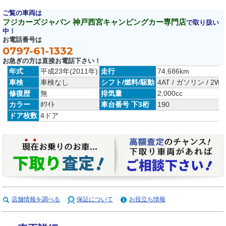
ご覧の車両は
フジカーズジャパン 神戸西宮キャンピングカー専門店
で取り扱い
中！
お電話番号は
0797-61-1332
お急ぎの方は直接お電話下さい！
年式
平成23年(2011年)
走行
74,686km
車検
車検なし
シフト/燃料/駆動
4AT / ガソリン / 2WD
修復歴
無
排気量
2,000cc
カラー
ﾎﾜｲﾄ
車台番号 下3桁
190
ドア枚数
4ドア
店舗情報を調べる
保証について
お役立ち情報