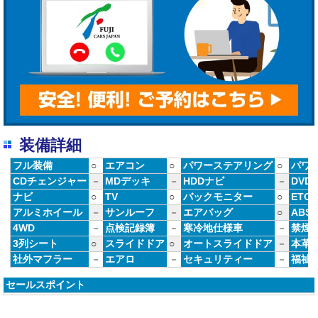
装備詳細
フル装備
○
エアコン
○
パワーステアリング
○
パワ
CDチェンジャー
－
MDデッキ
－
HDDナビ
－
DVD
ナビ
○
TV
○
バックモニター
○
ETC
アルミホイール
－
サンルーフ
－
エアバッグ
○
ABS
4WD
－
点検記録簿
－
寒冷地仕様車
－
禁煙
3列シート
○
スライドドア
○
オートスライドドア
－
本革
社外マフラー
－
エアロ
－
セキュリティー
－
福祉
セールスポイント