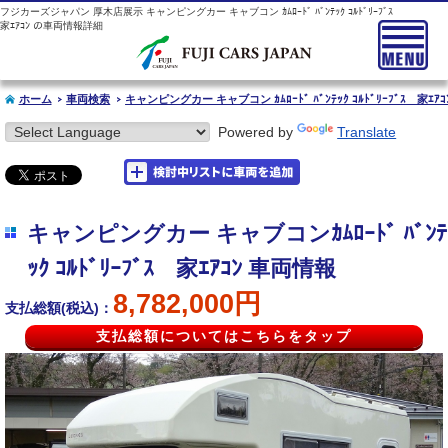
フジカーズジャパン 厚木店展示 キャンピングカー キャブコン ｶﾑﾛｰﾄﾞ ﾊﾞﾝﾃｯｸ ｺﾙﾄﾞﾘｰﾌﾞｽ
家ｴｱｺﾝ の車両情報詳細
ホーム
車両検索
キャンピングカー キャブコン ｶﾑﾛｰﾄﾞ ﾊﾞﾝﾃｯｸ ｺﾙﾄﾞﾘｰﾌﾞｽ 家ｴｱｺ
Powered by
Translate
キャンピングカー キャブコンｶﾑﾛｰﾄﾞ ﾊﾞﾝﾃ
ｯｸ ｺﾙﾄﾞﾘｰﾌﾞｽ 家ｴｱｺﾝ 車両情報
8,782,000円
支払総額(税込)：
支払総額についてはこちらをタップ