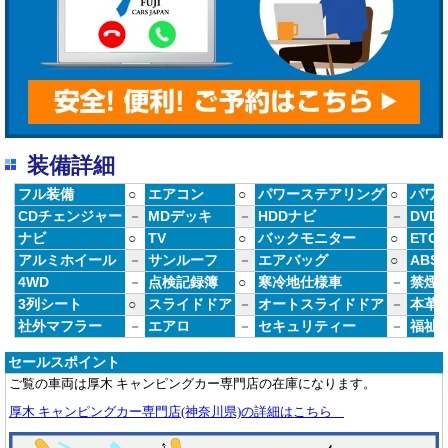
装備詳細
フル装備
○
エアコン
○
パワーステアリング
○
パワ
CDチェンジャー
－
MDデッキ
－
HDDナビ
－
DVD
ナビ
○
TV
○
バックモニター
○
ETC
アルミホイール
－
サンルーフ
－
エアバッグ
○
ABS
4WD
－
点検記録簿
○
寒冷地仕様車
－
禁煙
3列シート
○
スライドドア
－
オートスライドドア
－
本革
社外マフラー
－
エアロ
－
セキュリティー
－
福祉
セールスポイント
ご覧の車両は厚木 キャンピングカー専門店の在庫になります。
厚木 キャンピングカー専門店(神奈川県)の詳細はこちら