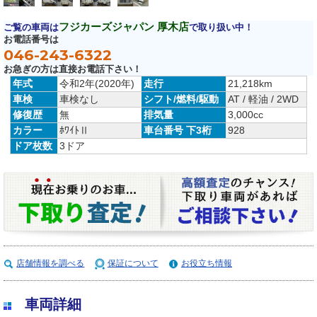
フジカーズジャパン 厚木店
ご覧の車両は
で取り扱い中！
お電話番号は
046-243-6322
お急ぎの方は直接お電話下さい！
年式
令和2年(2020年)
走行
21,218km
車検
車検なし
シフト/燃料/駆動
AT / 軽油 / 2WD
修復歴
無
排気量
3,000cc
カラー
ﾎﾜｲﾄⅡ
車台番号 下3桁
928
ドア枚数
3ドア
店舗情報を調べる
保証について
お役立ち情報
車両詳細