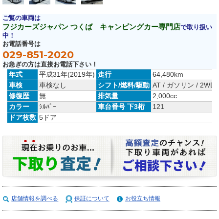
ご覧の車両は
フジカーズジャパン つくば キャンピングカー専門店
で取り扱い
中！
お電話番号は
029-851-2020
お急ぎの方は直接お電話下さい！
年式
平成31年(2019年)
走行
64,480km
車検
車検なし
シフト/燃料/駆動
AT / ガソリン / 2WD
修復歴
無
排気量
2,000cc
カラー
ｼﾙﾊﾞｰ
車台番号 下3桁
121
ドア枚数
5ドア
店舗情報を調べる
保証について
お役立ち情報