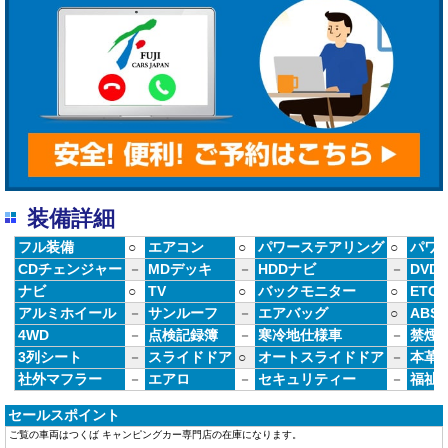
装備詳細
フル装備
○
エアコン
○
パワーステアリング
○
パワ
CDチェンジャー
－
MDデッキ
－
HDDナビ
－
DVD
ナビ
○
TV
○
バックモニター
○
ETC
アルミホイール
－
サンルーフ
－
エアバッグ
○
ABS
4WD
－
点検記録簿
－
寒冷地仕様車
－
禁煙
3列シート
－
スライドドア
○
オートスライドドア
－
本革
社外マフラー
－
エアロ
－
セキュリティー
－
福祉
セールスポイント
​ご覧の車両はつくば キャンピングカー専門店の在庫になります。