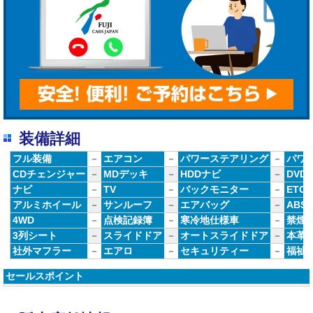
装備詳細
フル装備
－
エアコン
－
パワーステアリング
－
パワ
CDチェンジャー
－
MDデッキ
－
HDDナビ
－
DVD
ナビ
－
TV
－
バックモニター
－
ETC
アルミホイール
－
サンルーフ
－
エアバッグ
－
ABS
4WD
－
点検記録簿
－
寒冷地仕様車
－
禁煙
3列シート
－
スライドドア
－
オートスライドドア
－
本革
社外マフラー
－
エアロ
－
セキュリティー
－
福祉
セールスポイント