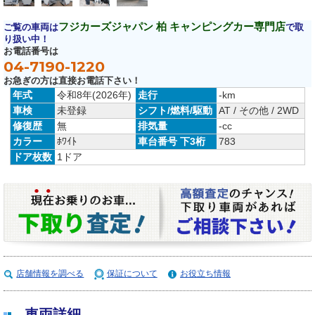
フジカーズジャパン 柏 キャンピングカー専門店
ご覧の車両は
で取
り扱い中！
お電話番号は
04-7190-1220
お急ぎの方は直接お電話下さい！
年式
令和8年(2026年)
走行
-km
車検
未登録
シフト/燃料/駆動
AT / その他 / 2WD
修復歴
無
排気量
-cc
カラー
ﾎﾜｲﾄ
車台番号 下3桁
783
ドア枚数
1ドア
店舗情報を調べる
保証について
お役立ち情報
車両詳細