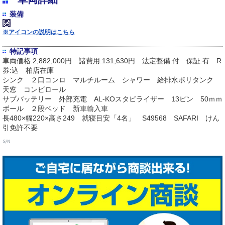
装備
※アイコンの説明はこちら
特記事項
車両価格:2,882,000円 諸費用:131,630円 法定整備:付 保証:有 R
券:込 柏店在庫
シンク ２口コンロ マルチルーム シャワー 給排水ポリタンク
天窓 コンビロール
サブバッテリー 外部充電 AL-KOスタビライザー 13ピン 50ｍｍ
ボール ２段ベッド 新車輸入車
長480×幅220×高さ249 就寝目安「4名」 S49568 SAFARI けん
引免許不要