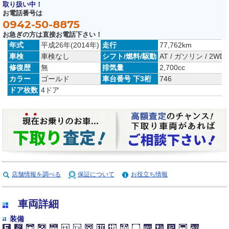
取り扱い中！
お電話番号は
0942-50-8875
お急ぎの方は直接お電話下さい！
年式
平成26年(2014年)
走行
77,762km
車検
車検なし
シフト/燃料/駆動
AT / ガソリン / 2WD
修復歴
無
排気量
2,700cc
カラー
ゴールド
車台番号 下3桁
746
ドア枚数
4ドア
店舗情報を調べる
保証について
お役立ち情報
車両詳細
装備