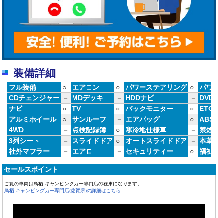
装備詳細
フル装備
○
エアコン
○
パワーステアリング
○
パワ
CDチェンジャー
－
MDデッキ
－
HDDナビ
－
DVD
ナビ
○
TV
○
バックモニター
○
ETC
アルミホイール
○
サンルーフ
－
エアバッグ
○
ABS
4WD
－
点検記録簿
○
寒冷地仕様車
－
禁煙
3列シート
－
スライドドア
○
オートスライドドア
－
本革
社外マフラー
－
エアロ
－
セキュリティー
○
福祉
セールスポイント
ご覧の車両は鳥栖 キャンピングカー専門店の在庫になります。
鳥栖 キャンピングカー専門店(佐賀県)の詳細はこちら