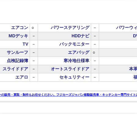
エアコン
○
パワーステアリング
－
パワーウ
MDデッキ
－
HDDナビ
－
D
TV
－
バックモニター
－
サンルーフ
－
エアバッグ
○
点検記録簿
－
寒冷地仕様車
－
スライドドア
－
オートスライドドア
－
本
エアロ
－
セキュリティー
－
ーの販売・買取・制作もお任せください。フジカーズジャパン移動販売車・キッチンカー専門サイト