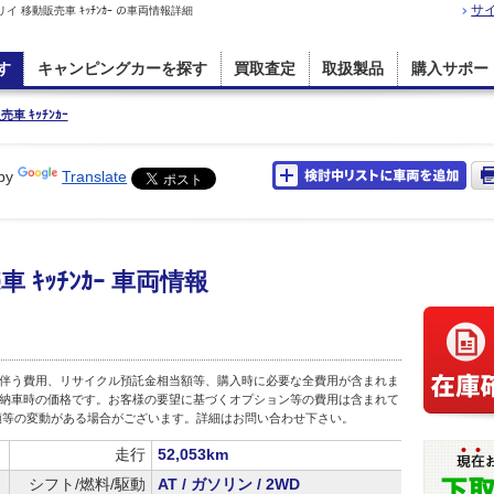
サ
 移動販売車 ｷｯﾁﾝｶｰ の車両情報詳細
す
キャンピングカーを探す
買取査定
取扱製品
購入サポー
車 ｷｯﾁﾝｶｰ
by
Translate
ｷｯﾁﾝｶｰ 車両情報
伴う費用、リサイクル預託金相当額等、購入時に必要な全費用が含まれま
店頭納車時の価格です。お客様の要望に基づくオプション等の費用は含まれて
額等の変動がある場合がございます。詳細はお問い合わせ下さい。
走行
52,053km
シフト/燃料/駆動
AT / ガソリン / 2WD