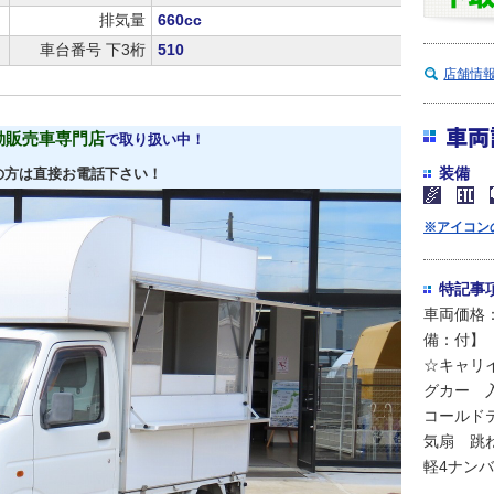
排気量
660cc
車台番号 下3桁
510
店舗情
車両
動販売車専門店
で取り扱い中！
装備
の方は直接お電話下さい！
※アイコン
特記事
車両価格：
備：付】
☆キャリ
グカー 
コールド
気扇 跳
軽4ナンバ