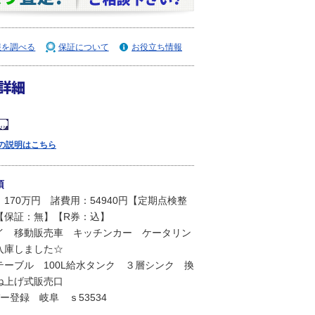
報を調べる
保証について
お役立ち情報
詳細
の説明はこちら
項
170万円 諸費用：54940円【定期点検整
【保証：無】【R券：込】
イ 移動販売車 キッチンカー ケータリン
入庫しました☆
テーブル 100L給水タンク ３層シンク 換
ね上げ式販売口
ー登録 岐阜 ｓ53534