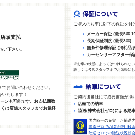
保証について
ご購入のお車に以下の保証を付
メーカー保証 (最長5年 10
店頭支払
長期保証制度 (最長3年)
無条件修理保証 (消耗品
払い下さい。
カーセンサーアフター保
※お車の状態によってはつけられない
詳しくは各店スタッフまでお気軽にお
納車について
までお問い合わせください。
をいたします！
ご契約後当社にて必要書類が揃
ローンも可能です。お支払回数
店頭での納車
しくは店舗スタッフまでお気軽
陸送(株式会社ゼロ)による納
国内随一の充実した輸送
陸送ゼロでの陸送費用検
陸送ゼロでの陸送状況照