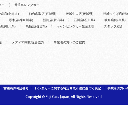
カー
普通車レンタカー
千歳店(北海道)
仙台名取店(宮城県)
茨城中央店(茨城県)
茨城つくば店(茨
厚木店(神奈川県)
新潟店(新潟県)
石川店(石川県)
岐阜店(岐阜県)
店(香川県)
鳥栖店(佐賀県)
キャンピングカー生産工場
スタッフ紹介
報
メディア掲載/撮影協力
事業者の方へのご案内
古物商許可証番号
レンタカーに関する特定商取引法に基づく表記
事業者の方へ
Copyright © Fuji Cars Japan, All Rights Reserved.