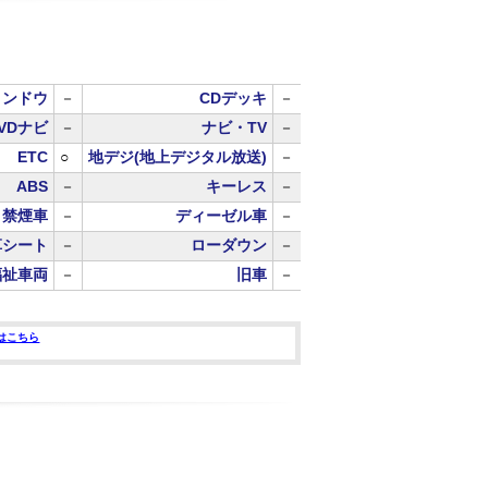
ィンドウ
－
CDデッキ
－
VDナビ
－
ナビ・TV
－
ETC
○
地デジ(地上デジタル放送)
－
ABS
－
キーレス
－
禁煙車
－
ディーゼル車
－
革シート
－
ローダウン
－
福祉車両
－
旧車
－
はこちら