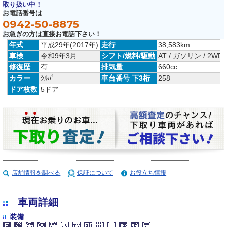
取り扱い中！
お電話番号は
0942-50-8875
お急ぎの方は直接お電話下さい！
年式
平成29年(2017年)
走行
38,583km
車検
令和9年3月
シフト/燃料/駆動
AT / ガソリン / 2WD
修復歴
有
排気量
660cc
カラー
ｼﾙﾊﾞｰ
車台番号 下3桁
258
ドア枚数
5ドア
店舗情報を調べる
保証について
お役立ち情報
車両詳細
装備