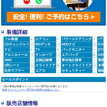
装備詳細
フル装備
○
エアコン
○
パワーステアリング
○
パワ
CDチェンジャー
－
MDデッキ
－
HDDナビ
－
DVD
ナビ
○
TV
○
バックモニター
－
ETC
アルミホイール
－
サンルーフ
－
エアバッグ
○
ABS
4WD
－
点検記録簿
－
寒冷地仕様車
－
禁煙
3列シート
－
スライドドア
○
オートスライドドア
－
本革
社外マフラー
－
エアロ
－
セキュリティー
－
福祉
セールスポイント
ご覧の車両は鳥栖 キャンピングカー専門店の在庫になります。
鳥栖 キャンピングカー専門店(佐賀県)の詳細はこちら
販売店舗情報