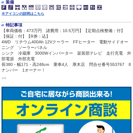
装備
※アイコンの説明はこちら
特記事項
【車両価格：473万円 諸費用：10.5万円】【定期点検整備：付】
【保証：付】【R券：込】
4WD リチウム400Ah 12Vクーラー FFヒーター 電動サイドオー
ニング ソーラーパネル
シンク 冷蔵庫 3000Wインバーター 架装部テレビ 走行充電 外
部電源 外部充電
長380・幅171・高248cm 乗車4人 厚木店 問合せ番号S53767 8
ナンバー 1オーナー！