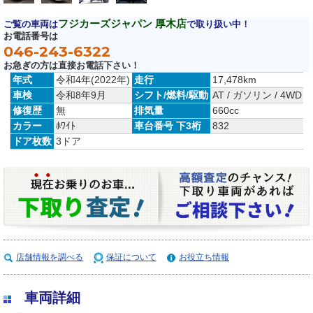
フジカーズジャパン 厚木店
ご覧の車両は
で取り扱い中！
お電話番号は
046-243-6322
お急ぎの方は直接お電話下さい！
年式
令和4年(2022年)
走行
17,478km
車検
令和8年9月
シフト/燃料/駆動
AT / ガソリン / 4WD
修復歴
無
排気量
660cc
カラー
ﾎﾜｲﾄ
車台番号 下3桁
832
ドア枚数
3ドア
店舗情報を調べる
保証について
お役立ち情報
車両詳細