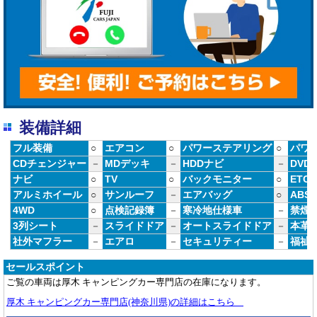
装備詳細
フル装備
○
エアコン
○
パワーステアリング
○
パワ
CDチェンジャー
－
MDデッキ
－
HDDナビ
－
DVD
ナビ
○
TV
○
バックモニター
○
ETC
アルミホイール
○
サンルーフ
－
エアバッグ
○
ABS
4WD
○
点検記録簿
－
寒冷地仕様車
－
禁煙
3列シート
－
スライドドア
－
オートスライドドア
－
本革
社外マフラー
－
エアロ
－
セキュリティー
－
福祉
セールスポイント
ご覧の車両は厚木 キャンピングカー専門店の在庫になります。
厚木 キャンピングカー専門店(神奈川県)の詳細はこちら