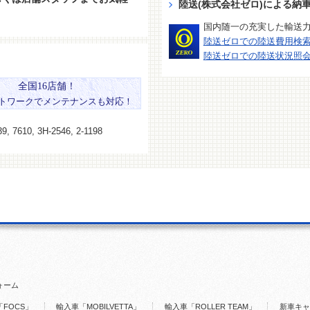
陸送(株式会社ゼロ)による納
国内随一の充実した輸送
陸送ゼロでの陸送費用検
陸送ゼロでの陸送状況照
全国16店舗！
トワークでメンテナンスも対応！
9, 7610, 3H-2546, 2-1198
ォーム
FOCS」
輸入車「MOBILVETTA」
輸入車「ROLLER TEAM」
新車キャ