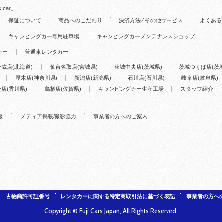
s car」
保証について
商品へのこだわり
決済方法 ⁄ その他サービス
よくある
キャンピングカー専用駐車場
キャンピングカーメンテナンスショップ
カー
普通車レンタカー
千歳店(北海道)
仙台名取店(宮城県)
茨城中央店(茨城県)
茨城つくば店(茨
厚木店(神奈川県)
新潟店(新潟県)
石川店(石川県)
岐阜店(岐阜県)
店(香川県)
鳥栖店(佐賀県)
キャンピングカー生産工場
スタッフ紹介
報
メディア掲載/撮影協力
事業者の方へのご案内
古物商許可証番号
レンタカーに関する特定商取引法に基づく表記
事業者の方へ
Copyright © Fuji Cars Japan, All Rights Reserved.