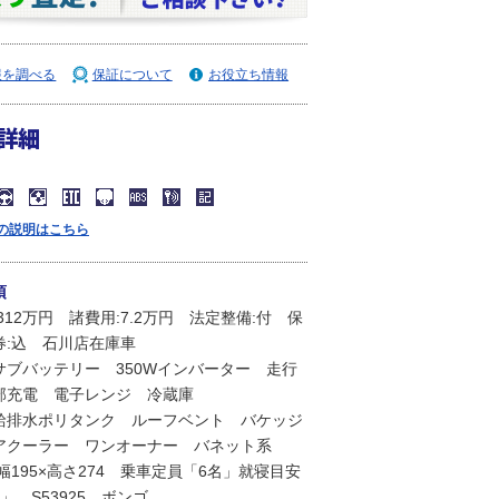
報を調べる
保証について
お役立ち情報
詳細
の説明はこちら
項
312万円 諸費用:7.2万円 法定整備:付 保
R券:込 石川店在庫車
サブバッテリー 350Wインバーター 走行
部充電 電子レンジ 冷蔵庫
給排水ポリタンク ルーフベント バケッジ
アクーラー ワンオーナー バネット系
×幅195×高さ274 乗車定員「6名」就寝目安
」 S53925 ボンゴ