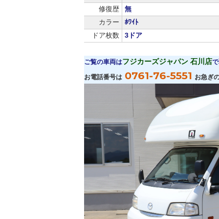
修復歴
無
カラー
ﾎﾜｲﾄ
ドア枚数
3ドア
フジカーズジャパン 石川店
ご覧の車両は
で
0761-76-5551
お電話番号は
お急ぎ