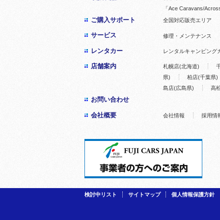
「Ace Caravans/Acros
ご購入サポート
全国対応販売エリア
サービス
修理・メンテナンス
レンタカー
レンタルキャンピング
店舗案内
札幌店(北海道)
県)
柏店(千葉県)
島店(広島県)
高松
お問い合わせ
会社概要
会社情報
採用情
検討中リスト
サイトマップ
個人情報保護方針