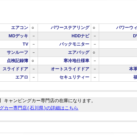
エアコン
○
パワーステアリング
○
パワーウ
MDデッキ
－
HDDナビ
－
D
TV
－
バックモニター
－
サンルーフ
－
エアバッグ
○
点検記録簿
○
寒冷地仕様車
－
スライドドア
－
オートスライドドア
－
本
エアロ
－
セキュリティー
－
川 キャンピングカー専門店の在庫になります。
グカー専門店(石川県)の詳細はこちら