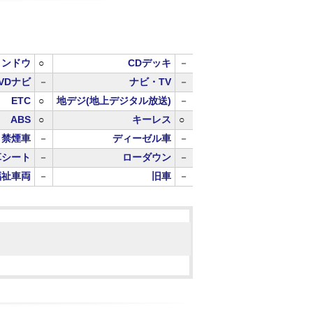
ィンドウ
○
CDデッキ
－
VDナビ
－
ナビ・TV
－
ETC
○
地デジ(地上デジタル放送)
－
ABS
○
キーレス
○
禁煙車
－
ディーゼル車
－
革シート
－
ローダウン
－
福祉車両
－
旧車
－