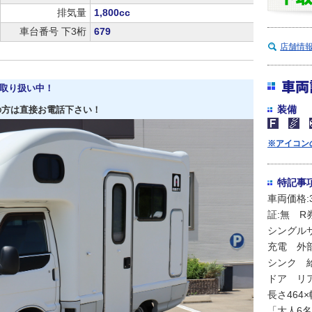
排気量
1,800cc
車台番号 下3桁
679
店舗情
車両
取り扱い中！
装備
の方は直接お電話下さい！
※アイコン
特記事
車両価格:
証:無 
シングル
充電 外
シンク 
ドア リ
長さ464
「大人6名