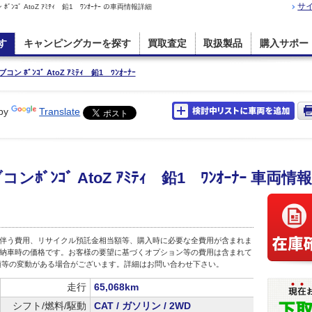
サ
ﾞ AtoZ ｱﾐﾃｨ 鉛1 ﾜﾝｵｰﾅｰ の車両情報詳細
す
キャンピングカーを探す
買取査定
取扱製品
購入サポー
 ﾎﾞﾝｺﾞ AtoZ ｱﾐﾃｨ 鉛1 ﾜﾝｵｰﾅｰ
by
Translate
ﾞﾝｺﾞ AtoZ ｱﾐﾃｨ 鉛1 ﾜﾝｵｰﾅｰ 車両情報
伴う費用、リサイクル預託金相当額等、購入時に必要な全費用が含まれま
店頭納車時の価格です。お客様の要望に基づくオプション等の費用は含まれて
額等の変動がある場合がございます。詳細はお問い合わせ下さい。
走行
65,068km
シフト/燃料/駆動
CAT / ガソリン / 2WD