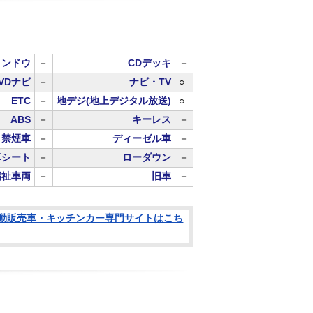
ィンドウ
－
CDデッキ
－
VDナビ
－
ナビ・TV
○
ETC
－
地デジ(地上デジタル放送)
○
ABS
－
キーレス
－
禁煙車
－
ディーゼル車
－
革シート
－
ローダウン
－
福祉車両
－
旧車
－
動販売車・キッチンカー専門サイトはこち