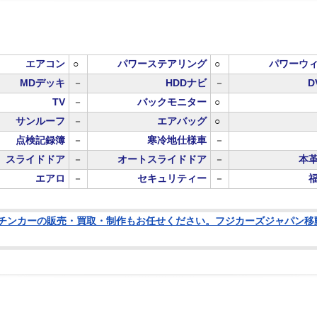
エアコン
○
パワーステアリング
○
パワーウ
MDデッキ
－
HDDナビ
－
D
TV
－
バックモニター
○
サンルーフ
－
エアバッグ
○
点検記録簿
－
寒冷地仕様車
－
スライドドア
－
オートスライドドア
－
本
エアロ
－
セキュリティー
－
チンカーの販売・買取・制作もお任せください。フジカーズジャパン移