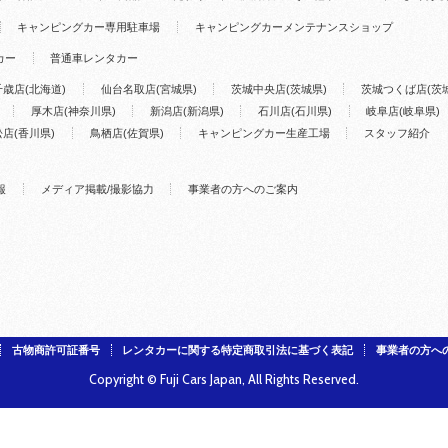
キャンピングカー専用駐車場
キャンピングカーメンテナンスショップ
カー
普通車レンタカー
千歳店(北海道)
仙台名取店(宮城県)
茨城中央店(茨城県)
茨城つくば店(茨
厚木店(神奈川県)
新潟店(新潟県)
石川店(石川県)
岐阜店(岐阜県)
店(香川県)
鳥栖店(佐賀県)
キャンピングカー生産工場
スタッフ紹介
報
メディア掲載/撮影協力
事業者の方へのご案内
古物商許可証番号
レンタカーに関する特定商取引法に基づく表記
事業者の方へ
Copyright © Fuji Cars Japan, All Rights Reserved.