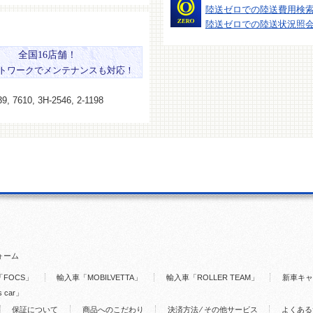
陸送ゼロでの陸送費用検
陸送ゼロでの陸送状況照
全国16店舗！
トワークでメンテナンスも対応！
9, 7610, 3H-2546, 2-1198
ォーム
FOCS」
輸入車「MOBILVETTA」
輸入車「ROLLER TEAM」
新車キャ
s car」
保証について
商品へのこだわり
決済方法 ⁄ その他サービス
よくある