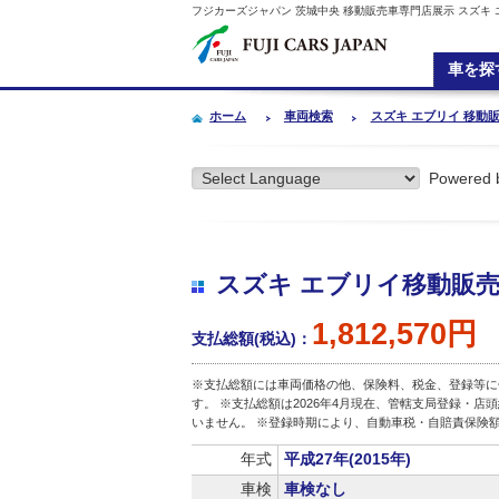
フジカーズジャパン 茨城中央 移動販売車専門店展示 スズキ エブリ
車を探
ホーム
車両検索
スズキ エブリイ 移動販売車
Powered 
スズキ エブリイ移動販売車 ｷ
1,812,570円
支払総額(税込)：
※支払総額には車両価格の他、保険料、税金、登録等に
す。 ※支払総額は2026年4月現在、管轄支局登録・
いません。 ※登録時期により、自動車税・自賠責保険
年式
平成27年(2015年)
車検
車検なし