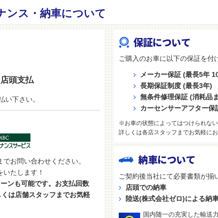
ナンス・納車について
保証について
ご購入のお車に以下の保証を付
メーカー保証 (最長5年 10
店頭支払
長期保証制度 (最長3年)
無条件修理保証 (消耗品
払い下さい。
カーセンサーアフター保
※お車の状態によってはつけられない
詳しくは各店スタッフまでお気軽にお
納車について
までお問い合わせください。
をいたします！
ご契約後当社にて必要書類が揃
ローンも可能です。お支払回数
店頭での納車
しくは店舗スタッフまでお気軽
陸送(株式会社ゼロ)による納
国内随一の充実した輸送