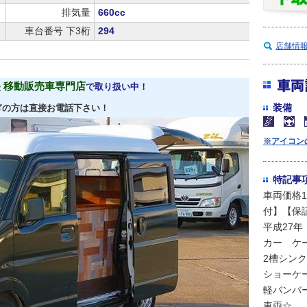
排気量
660cc
車台番号 下3桁
294
店舗情
車両
 移動販売車専門店
で取り扱い中！
装備
ぎの方は直接お電話下さい！
※アイコン
特記事
車両価格1
付】【保
平成27
カー ケ
2槽シン
ショーケー
軽バンバ
車両☆