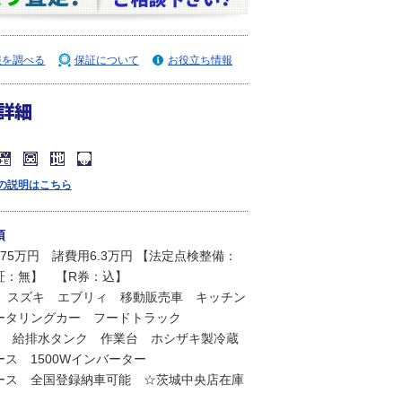
報を調べる
保証について
お役立ち情報
詳細
の説明はこちら
項
75万円 諸費用6.3万円 【法定点検整備：
証：無】 【R券：込】
年 スズキ エブリィ 移動販売車 キッチン
ータリングカー フードトラック
ク 給排水タンク 作業台 ホシザキ製冷蔵
ス 1500Wインバーター
ース 全国登録納車可能 ☆茨城中央店在庫