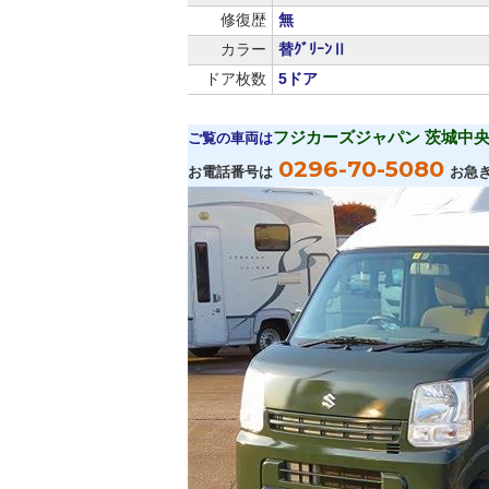
修復歴
無
カラー
替ｸﾞﾘｰﾝⅡ
ドア枚数
5ドア
フジカーズジャパン 茨城中央
ご覧の車両は
0296-70-5080
お電話番号は
お急