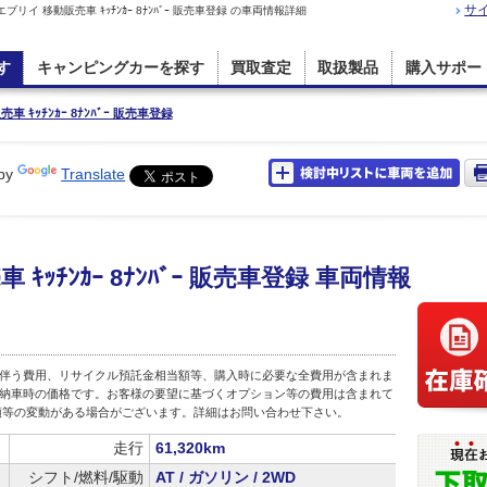
サ
イ 移動販売車 ｷｯﾁﾝｶｰ 8ﾅﾝﾊﾞｰ 販売車登録 の車両情報詳細
す
キャンピングカーを探す
買取査定
取扱製品
購入サポー
 ｷｯﾁﾝｶｰ 8ﾅﾝﾊﾞｰ 販売車登録
by
Translate
ｯﾁﾝｶｰ 8ﾅﾝﾊﾞｰ 販売車登録 車両情報
伴う費用、リサイクル預託金相当額等、購入時に必要な全費用が含まれま
店頭納車時の価格です。お客様の要望に基づくオプション等の費用は含まれて
額等の変動がある場合がございます。詳細はお問い合わせ下さい。
走行
61,320km
シフト/燃料/駆動
AT / ガソリン / 2WD