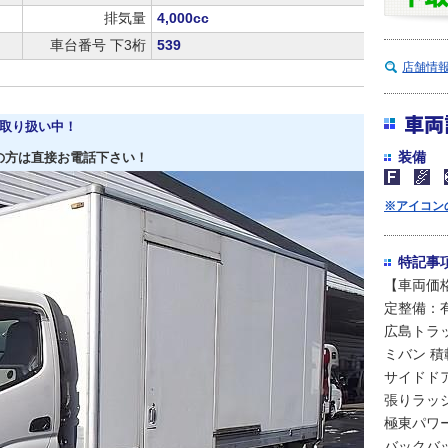
排気量
4,000cc
車台番号 下3桁
539
店舗情
車両
取り扱い中！
装備
の方は直接お電話下さい！
※アイコン
特記事
【車両価格
定整備：
広島トラ
ミバン 積載
サイドドア
張りラッ
極東パワー
バックバッ