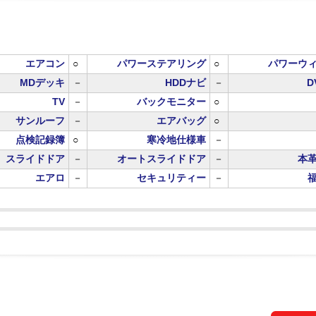
エアコン
○
パワーステアリング
○
パワーウ
MDデッキ
－
HDDナビ
－
D
TV
－
バックモニター
○
サンルーフ
－
エアバッグ
○
点検記録簿
○
寒冷地仕様車
－
スライドドア
－
オートスライドドア
－
本
エアロ
－
セキュリティー
－