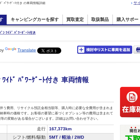
サ
ﾞ ﾊﾟﾜｰｹﾞｰﾄ付き の車両情報詳細
す
キャンピングカーを探す
買取査定
取扱製品
購入サポー
 ﾜｲﾄﾞ ﾊﾟﾜｰｹﾞｰﾄ付き
by
Translate
ｲﾄﾞ ﾊﾟﾜｰｹﾞｰﾄ付き 車両情報
伴う費用、リサイクル預託金相当額等、購入時に必要な全費用が含まれま
店頭納車時の価格です。お客様の要望に基づくオプション等の費用は含まれて
額等の変動がある場合がございます。詳細はお問い合わせ下さい。
走行
167,373km
シフト/燃料/駆動
5MT / 軽油 / 2WD