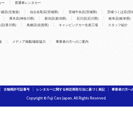
カー
普通車レンタカー
千歳店(北海道)
仙台名取店(宮城県)
茨城中央店(茨城県)
茨城つくば店(茨
厚木店(神奈川県)
新潟店(新潟県)
石川店(石川県)
岐阜店(岐阜県)
店(香川県)
鳥栖店(佐賀県)
キャンピングカー生産工場
スタッフ紹介
報
メディア掲載/撮影協力
事業者の方へのご案内
古物商許可証番号
レンタカーに関する特定商取引法に基づく表記
事業者の方へ
Copyright © Fuji Cars Japan, All Rights Reserved.