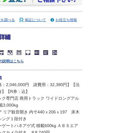
報を調べる
保証について
お役立ち情報
詳細
の説明はこちら
項
：2,046,000円 諸費用：32,380円】【法
有】【R券：込】
ック専門店 商用トラック ワイドロングアル
3,000kg
 リア観音開き 内寸440ｘ206ｘ197 床木
シング１段付き
ゲートハネアゲ式 積載600kg ＡＢＳエア
クカメラ付き Ｒ8,740円