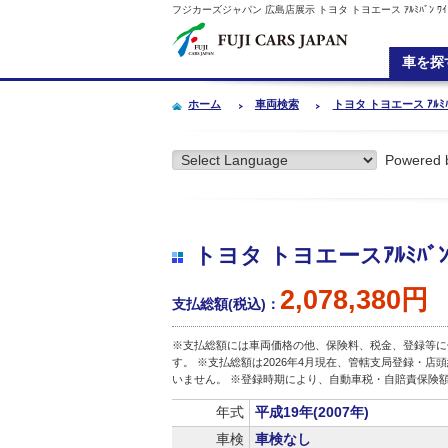
フジカーズジャパン 広島店展示 トヨタ トヨエース ｱﾙﾐﾊﾞﾝ ﾜｲﾄ
車を探
ホーム
車両検索
トヨタ トヨエース ｱﾙﾐﾊﾞﾝ
Powered 
トヨタ トヨエースｱﾙﾐﾊﾞﾝ ﾜ
2,078,380円
支払総額(税込)：
※支払総額には車両価格の他、保険料、税金、登録等に
す。 ※支払総額は2026年4月現在、管轄支局登録・
いません。 ※登録時期により、自動車税・自賠責保険
年式
平成19年(2007年)
車検
車検なし