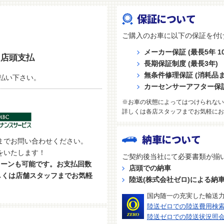
保証について
ご購入のお車に以下の保証を付
メーカー保証 (最長5年 10
店頭支払
長期保証制度 (最長3年)
無条件修理保証 (消耗品
払い下さい。
カーセンサーアフター保
※お車の状態によってはつけられない
詳しくは各店スタッフまでお気軽にお
納車について
までお問い合わせください。
をいたします！
ご契約後当社にて必要書類が揃
ローンも可能です。お支払回数
店頭での納車
しくは店舗スタッフまでお気軽
陸送(株式会社ゼロ)による納
国内随一の充実した輸送
陸送ゼロでの陸送費用検
陸送ゼロでの陸送状況照