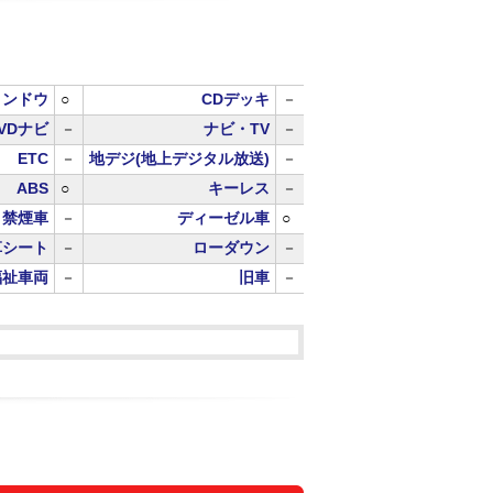
ィンドウ
○
CDデッキ
－
VDナビ
－
ナビ・TV
－
ETC
－
地デジ(地上デジタル放送)
－
ABS
○
キーレス
－
禁煙車
－
ディーゼル車
○
革シート
－
ローダウン
－
福祉車両
－
旧車
－